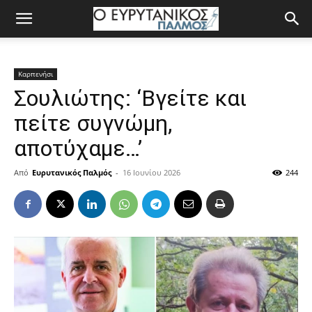
Καρπενήσι
Σουλιώτης: ‘Βγείτε και
πείτε συγνώμη,
αποτύχαμε…’
Από
Ευρυτανικός Παλμός
-
16 Ιουνίου 2026
244