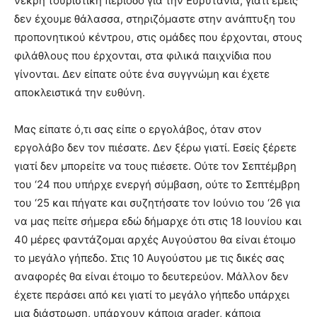
νεκρή τουριστική περίοδο για την Ευρυτανία, γιατί εμείς
δεν έχουμε θάλασσα, στηριζόμαστε στην ανάπτυξη του
προπονητικού κέντρου, στις ομάδες που έρχονται, στους
φιλάθλους που έρχονται, στα φιλικά παιχνίδια που
γίνονται. Δεν είπατε ούτε ένα συγγνώμη και έχετε
αποκλειστικά την ευθύνη.
Μας είπατε ό,τι σας είπε ο εργολάβος, όταν στον
εργολάβο δεν τον πιέσατε. Δεν ξέρω γιατί. Εσείς ξέρετε
γιατί δεν μπορείτε να τους πιέσετε. Ούτε τον Σεπτέμβρη
του ‘24 που υπήρχε ενεργή σύμβαση, ούτε το Σεπτέμβρη
του ‘25 και πήγατε και συζητήσατε τον Ιούνιο του ‘26 για
να μας πείτε σήμερα εδώ δήμαρχε ότι στις 18 Ιουνίου και
40 μέρες φαντάζομαι αρχές Αυγούστου θα είναι έτοιμο
το μεγάλο γήπεδο. Στις 10 Αυγούστου με τις δικές σας
αναφορές θα είναι έτοιμο το δευτερεύον. Μάλλον δεν
έχετε περάσει από κει γιατί το μεγάλο γήπεδο υπάρχει
μια διάστρωση, υπάρχουν κάποια grader, κάποια