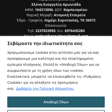
Ελένη-Ευαγγελία Αρωνιάδα
ΑΦΜ:
104313096
, ΔΟΥ:
Καρπενησίου
Νομική Μορφή:
Ατομική Εταιρεία
Έδρα - Γραφεία:
Λημέρι Ευρυτανίας, ΤΚ 36072
Επικοινωνία:
Τηλ:
2237023955
, Κιν:
6976435283
Email:
evritanikospalmos@gmail.com
Σεβόμαστε την ιδιωτικότητα σας
Αριθμός Πιστοποίησης Μ.Η.Τ. 242044
Χρησιμοποιούμε cookies στον ιστότοπο μας για να σας
προσφέρουμε μια καλύτερη και πιο ολοκληρωμένη
εμπειρία πλοήγησης. Επιλέξτε «Αποδοχή Όλων» για να
συμφωνήσετε με τη χρήση όλων των cookies.
ΑΚΟΛΟΥΘΗΣΕ ΜΑΣ
Εναλλακτικά, μπορείτε να επισκεφθείτε τις «Ρυθμίσεις
Cookies» για να αλλάξετε τις προτιμήσεις
σας.
Διαβάστε την Πολιτική Απορρήτου.
Αποδοχή Όλων
NAMASTE
Όροι Χρήσης
Πολιτική Απορρήτου
Κατασκευή Ιστοσελίδας | Κοκοτίνης Δημήτριος