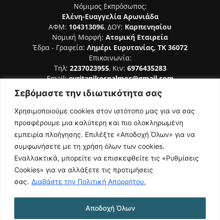
Νόμιμος Εκπρόσωπος:
Ελένη-Ευαγγελία Αρωνιάδα
ΑΦΜ:
104313096
, ΔΟΥ:
Καρπενησίου
Νομική Μορφή:
Ατομική Εταιρεία
Έδρα - Γραφεία:
Λημέρι Ευρυτανίας, ΤΚ 36072
Επικοινωνία:
Τηλ:
2237023955
, Κιν:
6976435283
Email:
evritanikospalmos@gmail.com
Σεβόμαστε την ιδιωτικότητα σας
Αριθμός Πιστοποίησης Μ.Η.Τ. 242044
Χρησιμοποιούμε cookies στον ιστότοπο μας για να σας
προσφέρουμε μια καλύτερη και πιο ολοκληρωμένη
εμπειρία πλοήγησης. Επιλέξτε «Αποδοχή Όλων» για να
συμφωνήσετε με τη χρήση όλων των cookies.
ΑΚΟΛΟΥΘΗΣΕ ΜΑΣ
Εναλλακτικά, μπορείτε να επισκεφθείτε τις «Ρυθμίσεις
Cookies» για να αλλάξετε τις προτιμήσεις
σας.
Διαβάστε την Πολιτική Απορρήτου.
Αποδοχή Όλων
NAMASTE
Όροι Χρήσης
Πολιτική Απορρήτου