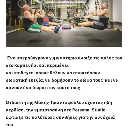
Ένα υπερσύγχρονο γυμναστήριο άνοιξε τις πύλες του
στο Καρπενήσι και περιμένει
να υποδεχτεί όσους θέλουν να αποκτήσουν
σωματική ευεξία, να δομήσουν το σώμα τους και να
κάνουν ένα δώρο στον εαυτό τους.
Ο ιδιοκτήτης Μάκης Τριανταφύλλου έχοντας ήδη
κερδίσει την εμπιστοσύνη στο
Personal
Studio
,
έφτιαξε τις καλύτερες συνθήκες για την συνέχειά
του…