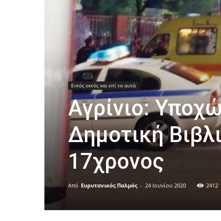
Εντός εκτός και επί τα αυτά
Αγρίνιο: Υποχ
Δημοτική Βιβλ
17χρονος
Από
Ευρυτανικός Παλμός
-
24 Ιουνίου 2020
2412