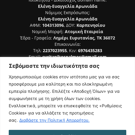
Ελένη-Ευαγγελία Αρωνιάδα
Νόμιμος Εκπρόσωπος:
Ελένη-Ευαγγελία Αρωνιάδα
ΑΦΜ:
104313096
, ΔΟΥ:
Καρπενησίου
Νομική Μορφή:
Ατομική Εταιρεία
Έδρα - Γραφεία:
Λημέρι Ευρυτανίας, ΤΚ 36072
Επικοινωνία:
Τηλ:
2237023955
, Κιν:
6976435283
Email:
evritanikospalmos@gmail.com
Σεβόμαστε την ιδιωτικότητα σας
Αριθμός Πιστοποίησης Μ.Η.Τ. 242044
Χρησιμοποιούμε cookies στον ιστότοπο μας για να σας
προσφέρουμε μια καλύτερη και πιο ολοκληρωμένη
εμπειρία πλοήγησης. Επιλέξτε «Αποδοχή Όλων» για να
συμφωνήσετε με τη χρήση όλων των cookies.
ΑΚΟΛΟΥΘΗΣΕ ΜΑΣ
Εναλλακτικά, μπορείτε να επισκεφθείτε τις «Ρυθμίσεις
Cookies» για να αλλάξετε τις προτιμήσεις
σας.
Διαβάστε την Πολιτική Απορρήτου.