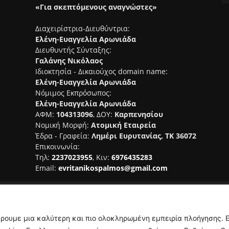
«Για σκεπτόμενους αναγνώστες»
Διαχειρίστρια-Διευθύντρια:
Ελένη-Ευαγγελία Αρωνιάδα
Διευθυντής Σύνταξης:
Γαλάνης Νικόλαος
Ιδιοκτησία - Δικαιούχος domain name:
Ελένη-Ευαγγελία Αρωνιάδα
Νόμιμος Εκπρόσωπος:
Ελένη-Ευαγγελία Αρωνιάδα
ΑΦΜ:
104313096
, ΔΟΥ:
Καρπενησίου
Νομική Μορφή:
Ατομική Εταιρεία
Έδρα - Γραφεία:
Λημέρι Ευρυτανίας, ΤΚ 36072
Επικοινωνία:
Τηλ:
2237023955
, Κιν:
6976435283
Email:
evritanikospalmos@gmail.com
Αριθμός Πιστοποίησης Μ.Η.Τ.
242044
έρουμε μια καλύτερη και πιο ολοκληρωμένη εμπειρία πλοήγησης. 