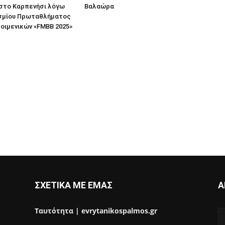
 στο Καρπενήσι λόγω
Βαλαώρα
σμίου Πρωταθλήματος
οιμενικών «FMBB 2025»
ΣΧΕΤΙΚΑ ΜΕ ΕΜΑΣ
Α
Ταυτότητα | evrytanikospalmos.gr