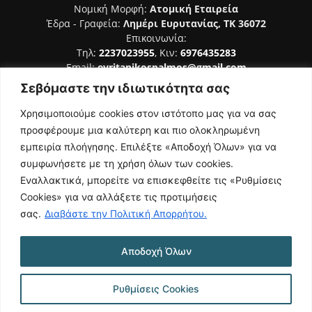
Νομική Μορφή:
Ατομική Εταιρεία
Έδρα - Γραφεία:
Λημέρι Ευρυτανίας, ΤΚ 36072
Επικοινωνία:
Τηλ:
2237023955
, Κιν:
6976435283
Email:
evritanikospalmos@gmail.com
Σεβόμαστε την ιδιωτικότητα σας
Αριθμός Πιστοποίησης Μ.Η.Τ. 242044
Χρησιμοποιούμε cookies στον ιστότοπο μας για να σας
προσφέρουμε μια καλύτερη και πιο ολοκληρωμένη
εμπειρία πλοήγησης. Επιλέξτε «Αποδοχή Όλων» για να
συμφωνήσετε με τη χρήση όλων των cookies.
ΑΚΟΛΟΥΘΗΣΕ ΜΑΣ
Εναλλακτικά, μπορείτε να επισκεφθείτε τις «Ρυθμίσεις
Cookies» για να αλλάξετε τις προτιμήσεις
σας.
Διαβάστε την Πολιτική Απορρήτου.
Αποδοχή Όλων
NAMASTE
Όροι Χρήσης
Πολιτική Απορρήτου
Κατασκευή Ιστοσελίδας | Κοκοτίνης Δημήτριος
Ρυθμίσεις Cookies
© 2026 Ευρυτανικός Παλμός