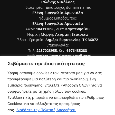
Γαλάνης Νικόλαος
Ιδιοκτησία - Δικαιούχος domain name:
Ελένη-Ευαγγελία Αρωνιάδα
Νόμιμος Εκπρόσωπος:
Ελένη-Ευαγγελία Αρωνιάδα
ΑΦΜ:
104313096
, ΔΟΥ:
Καρπενησίου
Νομική Μορφή:
Ατομική Εταιρεία
Έδρα - Γραφεία:
Λημέρι Ευρυτανίας, ΤΚ 36072
Επικοινωνία:
Τηλ:
2237023955
, Κιν:
6976435283
Email:
evritanikospalmos@gmail.com
Σεβόμαστε την ιδιωτικότητα σας
Αριθμός Πιστοποίησης Μ.Η.Τ. 242044
Χρησιμοποιούμε cookies στον ιστότοπο μας για να σας
προσφέρουμε μια καλύτερη και πιο ολοκληρωμένη
εμπειρία πλοήγησης. Επιλέξτε «Αποδοχή Όλων» για να
συμφωνήσετε με τη χρήση όλων των cookies.
ΑΚΟΛΟΥΘΗΣΕ ΜΑΣ
Εναλλακτικά, μπορείτε να επισκεφθείτε τις «Ρυθμίσεις
Cookies» για να αλλάξετε τις προτιμήσεις
σας.
Διαβάστε την Πολιτική Απορρήτου.