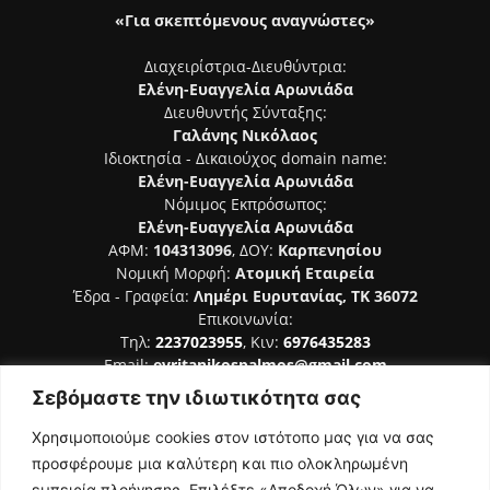
«Για σκεπτόμενους αναγνώστες»
Διαχειρίστρια-Διευθύντρια:
Ελένη-Ευαγγελία Αρωνιάδα
Διευθυντής Σύνταξης:
Γαλάνης Νικόλαος
Ιδιοκτησία - Δικαιούχος domain name:
Ελένη-Ευαγγελία Αρωνιάδα
Νόμιμος Εκπρόσωπος:
Ελένη-Ευαγγελία Αρωνιάδα
ΑΦΜ:
104313096
, ΔΟΥ:
Καρπενησίου
Νομική Μορφή:
Ατομική Εταιρεία
Έδρα - Γραφεία:
Λημέρι Ευρυτανίας, ΤΚ 36072
Επικοινωνία:
Τηλ:
2237023955
, Κιν:
6976435283
Email:
evritanikospalmos@gmail.com
Σεβόμαστε την ιδιωτικότητα σας
Αριθμός Πιστοποίησης Μ.Η.Τ. 242044
Χρησιμοποιούμε cookies στον ιστότοπο μας για να σας
προσφέρουμε μια καλύτερη και πιο ολοκληρωμένη
εμπειρία πλοήγησης. Επιλέξτε «Αποδοχή Όλων» για να