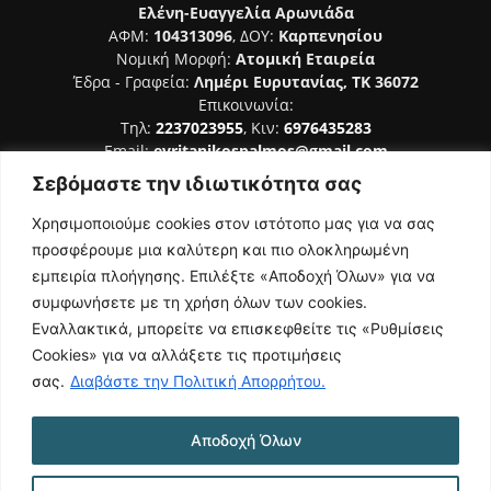
Ελένη-Ευαγγελία Αρωνιάδα
ΑΦΜ:
104313096
, ΔΟΥ:
Καρπενησίου
Νομική Μορφή:
Ατομική Εταιρεία
Έδρα - Γραφεία:
Λημέρι Ευρυτανίας, ΤΚ 36072
Επικοινωνία:
Τηλ:
2237023955
, Κιν:
6976435283
Email:
evritanikospalmos@gmail.com
Σεβόμαστε την ιδιωτικότητα σας
Αριθμός Πιστοποίησης Μ.Η.Τ. 242044
Χρησιμοποιούμε cookies στον ιστότοπο μας για να σας
προσφέρουμε μια καλύτερη και πιο ολοκληρωμένη
εμπειρία πλοήγησης. Επιλέξτε «Αποδοχή Όλων» για να
συμφωνήσετε με τη χρήση όλων των cookies.
ΑΚΟΛΟΥΘΗΣΕ ΜΑΣ
Εναλλακτικά, μπορείτε να επισκεφθείτε τις «Ρυθμίσεις
Cookies» για να αλλάξετε τις προτιμήσεις
σας.
Διαβάστε την Πολιτική Απορρήτου.
Αποδοχή Όλων
NAMASTE
Όροι Χρήσης
Πολιτική Απορρήτου
Κατασκευή Ιστοσελίδας | Κοκοτίνης Δημήτριος