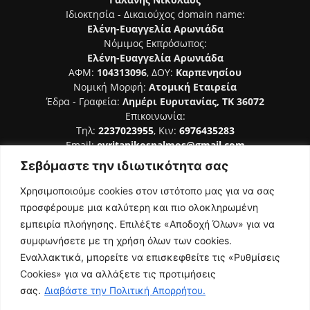
Ιδιοκτησία - Δικαιούχος domain name:
Ελένη-Ευαγγελία Αρωνιάδα
Νόμιμος Εκπρόσωπος:
Ελένη-Ευαγγελία Αρωνιάδα
ΑΦΜ:
104313096
, ΔΟΥ:
Καρπενησίου
Νομική Μορφή:
Ατομική Εταιρεία
Έδρα - Γραφεία:
Λημέρι Ευρυτανίας, ΤΚ 36072
Επικοινωνία:
Τηλ:
2237023955
, Κιν:
6976435283
Email:
evritanikospalmos@gmail.com
Σεβόμαστε την ιδιωτικότητα σας
Αριθμός Πιστοποίησης Μ.Η.Τ. 242044
Χρησιμοποιούμε cookies στον ιστότοπο μας για να σας
προσφέρουμε μια καλύτερη και πιο ολοκληρωμένη
εμπειρία πλοήγησης. Επιλέξτε «Αποδοχή Όλων» για να
συμφωνήσετε με τη χρήση όλων των cookies.
ΑΚΟΛΟΥΘΗΣΕ ΜΑΣ
Εναλλακτικά, μπορείτε να επισκεφθείτε τις «Ρυθμίσεις
Cookies» για να αλλάξετε τις προτιμήσεις
σας.
Διαβάστε την Πολιτική Απορρήτου.