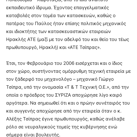
εκπαιδευτικό ίδρυμα. Έχοντας επαγγελματικές
καταβολές στον τομέα των κατασκευών, καθώς ο
πατέρας του Παύλος ήταν επίσης πολιτικός μηχανικός
και ιδιοκτήτης των κατασκευαστικών εταιρειών
Ηρακλής ΑΤΕ (μαζί με τον αδελφό του και θείο του τέως
πρωθυπουργό, Ηρακλή) και «ΑΤΕ Τσίπρας».
Έτσι, τον Φεβρουάριο του 2006 εισέρχεται και ο ίδιος
στον χώρο, συστήνοντας ομόρρυθμη τεχνική εταιρεία με
τον ξάδερφό του μηχανολόγο – μηχανικό Γιώργο
Τσίπρα, υπό την ονομασία «Τ & Τ Τεχνική Ο.Ε.», από την
οποία ο πρόεδρος του ΣΥΡΙΖΑ αποχώρησε λίγο καιρό
αργότερα. Να σημειωθεί ότι και ο πρώην συνέταιρός του
και συγγενής αποχώρησε από την εταιρεία όταν ο κ.
Αλέξης Τσίπρας έγινε πρωθυπουργός, καθώς ανέλαβε
ρόλο σε νευραλγικούς τομείς της κυβέρνησης ενώ
σήμερα είναι βουλευτής.