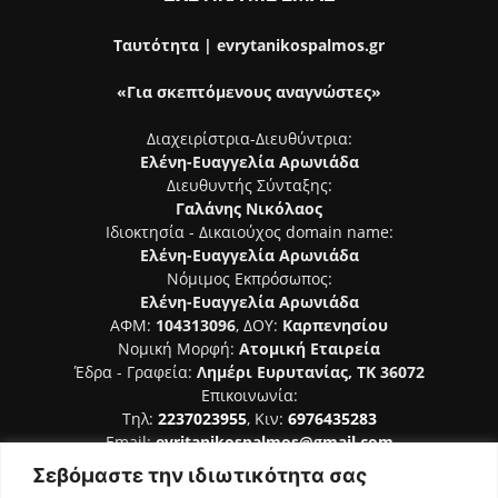
Ταυτότητα | evrytanikospalmos.gr
«Για σκεπτόμενους αναγνώστες»
Διαχειρίστρια-Διευθύντρια:
Ελένη-Ευαγγελία Αρωνιάδα
Διευθυντής Σύνταξης:
Γαλάνης Νικόλαος
Ιδιοκτησία - Δικαιούχος domain name:
Ελένη-Ευαγγελία Αρωνιάδα
Νόμιμος Εκπρόσωπος:
Ελένη-Ευαγγελία Αρωνιάδα
ΑΦΜ:
104313096
, ΔΟΥ:
Καρπενησίου
Νομική Μορφή:
Ατομική Εταιρεία
Έδρα - Γραφεία:
Λημέρι Ευρυτανίας, ΤΚ 36072
Επικοινωνία:
Τηλ:
2237023955
, Κιν:
6976435283
Email:
evritanikospalmos@gmail.com
Σεβόμαστε την ιδιωτικότητα σας
Αριθμός Πιστοποίησης Μ.Η.Τ. 242044