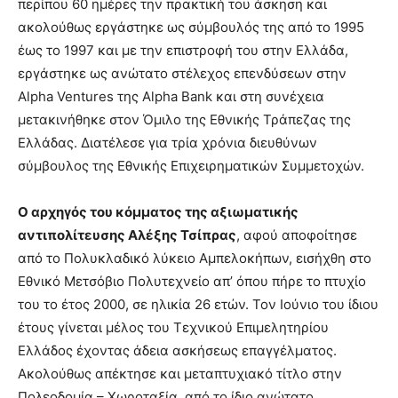
περίπου 60 ημέρες την πρακτική του άσκηση και
ακολούθως εργάστηκε ως σύμβουλός της από το 1995
έως το 1997 και με την επιστροφή του στην Ελλάδα,
εργάστηκε ως ανώτατο στέλεχος επενδύσεων στην
Alpha Ventures της Alpha Bank και στη συνέχεια
μετακινήθηκε στον Όμιλο της Εθνικής Τράπεζας της
Ελλάδας. Διατέλεσε για τρία χρόνια διευθύνων
σύμβουλος της Εθνικής Επιχειρηματικών Συμμετοχών.
Ο αρχηγός του κόμματος της αξιωματικής
αντιπολίτευσης Αλέξης Τσίπρας
, αφού αποφοίτησε
από το Πολυκλαδικό λύκειο Αμπελοκήπων, εισήχθη στο
Εθνικό Μετσόβιο Πολυτεχνείο απ’ όπου πήρε το πτυχίο
του το έτος 2000, σε ηλικία 26 ετών. Τον Ιούνιο του ίδιου
έτους γίνεται μέλος του Τεχνικού Επιμελητηρίου
Ελλάδος έχοντας άδεια ασκήσεως επαγγέλματος.
Ακολούθως απέκτησε και μεταπτυχιακό τίτλο στην
Πολεοδομία – Χωροταξία, από το ίδιο ανώτατο