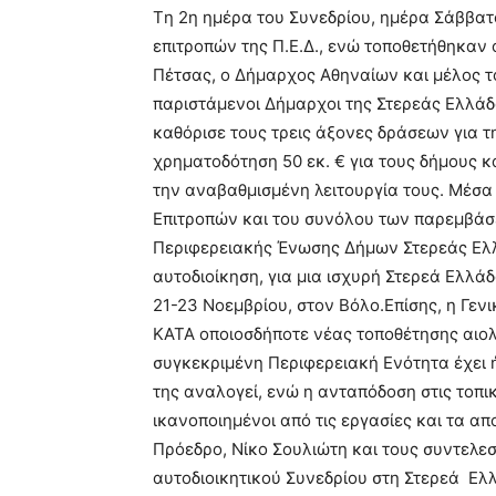
Tη 2η ημέρα του Συνεδρίου, ημέρα Σάββατ
επιτροπών της Π.Ε.Δ., ενώ τοποθετήθηκαν
Πέτσας, ο Δήμαρχος Αθηναίων και μέλος του
παριστάμενοι Δήμαρχοι της Στερεάς Ελλάδ
καθόρισε τους τρεις άξονες δράσεων για τ
χρηματοδότηση 50 εκ. € για τους δήμους κα
την αναβαθμισμένη λειτουργία τους. Μέσ
Επιτροπών και του συνόλου των παρεμβάσ
Περιφερειακής Ένωσης Δήμων Στερεάς Ελλ
αυτοδιοίκηση, για μια ισχυρή Στερεά Ελλά
21-23 Νοεμβρίου, στον Βόλο.Επίσης, η Γε
ΚΑΤΑ οποιοσδήποτε νέας τοποθέτησης αιολ
συγκεκριμένη Περιφερειακή Ενότητα έχει
της αναλογεί, ενώ η ανταπόδοση στις τοπι
ικανοποιημένοι από τις εργασίες και τα α
Πρόεδρο, Νίκο Σουλιώτη και τους συντελε
αυτοδιοικητικού Συνεδρίου στη Στερεά Ελ