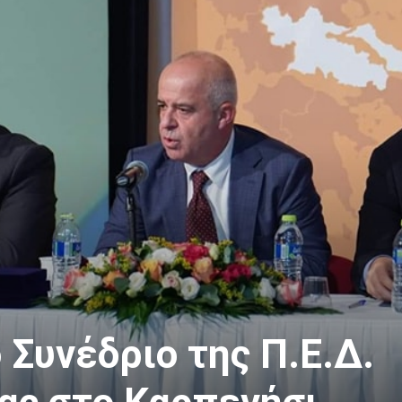
 Συνέδριο της Π.Ε.Δ.