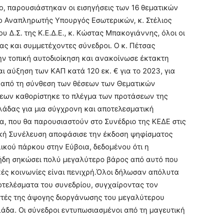
ο, παρουσιάστηκαν οι εισηγήσεις των 16 θεματικών
 ο Αναπληρωτής Υπουργός Εσωτερικών, κ. Στέλιος
 Δ.Σ. της Κ.Ε.Δ.Ε., κ. Κώστας Μπακογιάννης, όλοι οι
ας και συμμετέχοντες σύνεδροι. Ο κ. Πέτσας
ην τοπική αυτοδιοίκηση και ανακοίνωσε έκτακτη
ι αύξηση των ΚΑΠ κατά 120 εκ. € για το 2023, για
α από τη σύνθεση των θέσεων των Θεματικών
εων καθορίστηκε το πλέγμα των προτάσεων της
άδας για μια σύγχρονη και αποτελεσματική
δα, που θα παρουσιαστούν στο Συνέδριο της ΚΕΔΕ στις
νική Συνέλευση αποφάσισε την έκδοση ψηφίσματος
ικού πάρκου στην Εύβοια, δεδομένου ότι η
 ήδη σηκώσει πολύ μεγαλύτερο βάρος από αυτό που
κές κοινωνίες είναι πενιχρή.Όλοι δήλωσαν απόλυτα
ποτελέσματα του συνεδρίου, συγχαίροντας τον
στές της άψογης διοργάνωσης του μεγαλύτερου
λάδα. Οι σύνεδροι εντυπωσιασμένοι από τη μαγευτική