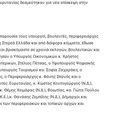
Ευρυτανίας δεσμεύτηκαν για νέα επίσκεψη στην
ν παρουσία τους υπουργοί, βουλευτές, περιφερειάρχες
τη Στερεά Ελλάδα και από διάφορα κόμματα, έδωσε
και βρισκόμαστε σε χρονιά εκλογών, βουλευτικών και
θησαν ο Υπουργός Οικονομικών κ. Χρήστος
τερικών, Στέλιος Πέτσας, ο Υφυπουργός Ψηφιακής
υπουργός Τουρισμού κα. Σοφία Ζαχαράκη, ο
 ο Περιφερειάρχης κ. Φάνης Σπανός και ο
υτές: Ευρυτανίας, κ. Κώστας Κοντογεώργος (Ν.Δ.),
 κ. Θέμης Χειμάρας (Ν.Δ.), Βοιωτίας, κα. Γιώτα Πούλου
.Κ.Ε.),κ. Θανάσης Ζεμπίλης (Ν.Δ.), Δήμαρχοι και
ι των περιφερειακών και τοπικών αρχών και