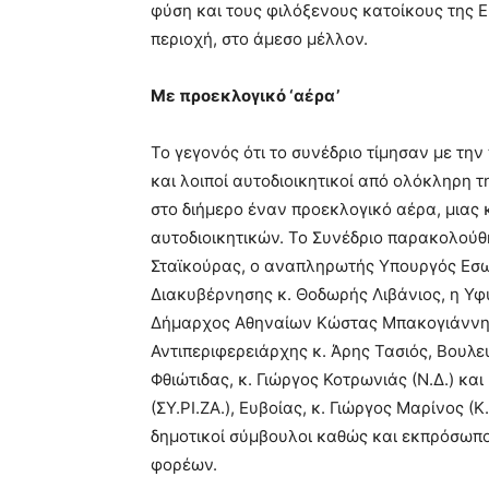
φύση και τους φιλόξενους κατοίκους της 
περιοχή, στο άμεσο μέλλον.
Με προεκλογικό ‘αέρα’
Το γεγονός ότι το συνέδριο τίμησαν με τη
και λοιποί αυτοδιοικητικοί από ολόκληρη 
στο διήμερο έναν προεκλογικό αέρα, μιας 
αυτοδιοικητικών. Το Συνέδριο παρακολού
Σταϊκούρας, ο αναπληρωτής Υπουργός Εσω
Διακυβέρνησης κ. Θοδωρής Λιβάνιος, η Υφ
Δήμαρχος Αθηναίων Κώστας Μπακογιάννης,
Αντιπεριφερειάρχης κ. Άρης Τασιός, Βουλε
Φθιώτιδας, κ. Γιώργος Κοτρωνιάς (Ν.Δ.) και
(ΣΥ.ΡΙ.ΖΑ.), Ευβοίας, κ. Γιώργος Μαρίνος (Κ
δημοτικοί σύμβουλοι καθώς και εκπρόσωπο
φορέων.