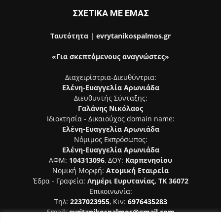
ΣΧΕΤΙΚΑ ΜΕ ΕΜΑΣ
Ταυτότητα | evrytanikospalmos.gr
«Για σκεπτόμενους αναγνώστες»
Διαχειρίστρια-Διευθύντρια:
Ελένη-Ευαγγελία Αρωνιάδα
Διευθυντής Σύνταξης:
Γαλάνης Νικόλαος
Ιδιοκτησία - Δικαιούχος domain name:
Ελένη-Ευαγγελία Αρωνιάδα
Νόμιμος Εκπρόσωπος:
Ελένη-Ευαγγελία Αρωνιάδα
ΑΦΜ:
104313096
, ΔΟΥ:
Καρπενησίου
Νομική Μορφή:
Ατομική Εταιρεία
Έδρα - Γραφεία:
Λημέρι Ευρυτανίας, ΤΚ 36072
Επικοινωνία:
Τηλ:
2237023955
, Κιν:
6976435283
Email:
evritanikospalmos@gmail.com