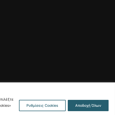
Επιλέξτε
okies»
Ρυθμίσεις Cookies
Αποδοχή Όλων
ρήτου
Κατασκευή Ιστοσελίδας | Κοκοτίνης Δημήτριος