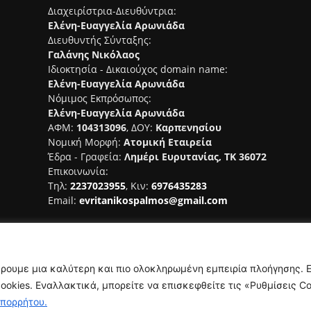
Διαχειρίστρια-Διευθύντρια:
Ελένη-Ευαγγελία Αρωνιάδα
Διευθυντής Σύνταξης:
Γαλάνης Νικόλαος
Ιδιοκτησία - Δικαιούχος domain name:
Ελένη-Ευαγγελία Αρωνιάδα
Νόμιμος Εκπρόσωπος:
Ελένη-Ευαγγελία Αρωνιάδα
ΑΦΜ:
104313096
, ΔΟΥ:
Καρπενησίου
Νομική Μορφή:
Ατομική Εταιρεία
Έδρα - Γραφεία:
Λημέρι Ευρυτανίας, ΤΚ 36072
Επικοινωνία:
Τηλ:
2237023955
, Κιν:
6976435283
Email:
evritanikospalmos@gmail.com
Αριθμός Πιστοποίησης Μ.Η.Τ.
242044
έρουμε μια καλύτερη και πιο ολοκληρωμένη εμπειρία πλοήγησης. 
okies. Εναλλακτικά, μπορείτε να επισκεφθείτε τις «Ρυθμίσεις Co
Απορρήτου.
NAMASTE
Όροι Χρήσης
Πολιτική Απορ