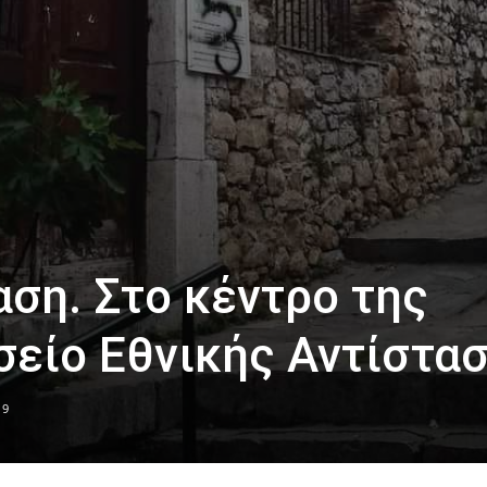
ση. Στο κέντρο της
σείο Εθνικής Αντίστα
19