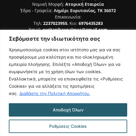
Νομική Μορφή:
Ατομική Εταιρεία
Έδρα - Γραφεία:
Λημέρι Ευρυτανίας, ΤΚ 36072
Επικοινωνία:
Τηλ:
2237023955
, Κιν:
6976435283
Email:
evritanikospalmos@gmail.com
Σεβόμαστε την ιδιωτικότητα σας
Αριθμός Πιστοποίησης Μ.Η.Τ. 242044
Χρησιμοποιούμε cookies στον ιστότοπο μας για να σας
προσφέρουμε μια καλύτερη και πιο ολοκληρωμένη
εμπειρία πλοήγησης. Επιλέξτε «Αποδοχή Όλων» για να
συμφωνήσετε με τη χρήση όλων των cookies.
ΑΚΟΛΟΥΘΗΣΕ ΜΑΣ
Εναλλακτικά, μπορείτε να επισκεφθείτε τις «Ρυθμίσεις
Cookies» για να αλλάξετε τις προτιμήσεις
σας.
Διαβάστε την Πολιτική Απορρήτου.
Αποδοχή Όλων
NAMASTE
Όροι Χρήσης
Πολιτική Απορρήτου
Κατασκευή Ιστοσελίδας | Κοκοτίνης Δημήτριος
Ρυθμίσεις Cookies
© 2026 Ευρυτανικός Παλμός