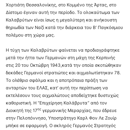
Χορτιάτη Θεσσαλονίκης, στο Κομμένο της Άρτας, στο
Δίστομο έγιναν αυτή την περίοδο. Το ολοκαύτωμα των
Καλαβρύτων είναι ίσως η μεγαλύτερη και ανήκουστη
θηριωδία των Ναζί κατά την διάρκεια του Β’ Παγκόσμιου
πολέμου στη χώρα μας.
Η τύχη των Καλαβρύτων φαίνεται να προδιαγράφτηκε
μετά την ήττα των Γερμανών στη μάχη της Κερπινής
στις 20 του Οκτώβρη 1943,κατά την οποία σκοτώθηκαν
δεκάδες Γερμανοί στρατιώτες και αιχμαλωτίστηκαν 78.
Το ολέθριο σφάλμα και η αποτρόπαια πράξη των
ανταρτών του ΕΛΑΣ, κατ’ αυτή την περίπτωση να
εκτελέσουν τους αιχμαλώτους αποδείχτηκε δυστυχώς
καθοριστική. Η “Επιχείρηση Καλάβρυτα” από τον
ης
Διοικητή της 17
γερμανικής Μεραρχίας, που έδρευε
στην Πελοπόννησο, Υποστράτηγο Καρλ Φον Λε Ζουίρ
μπήκε σε εφαρμογή. Ο σκληρός Γερμανός Στρατηγός