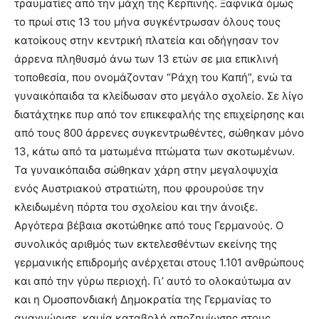
τραυματίες από την μάχη της Κερπινής. Ξαφνικά όμως
το πρωί στις 13 του μήνα συγκέντρωσαν όλους τους
κατοίκους στην κεντρική πλατεία και οδήγησαν τον
άρρενα πληθυσμό άνω των 13 ετών σε μια επικλινή
τοποθεσία, που ονομάζονταν “Ράχη του Καπή”, ενώ τα
γυναικόπαιδα τα κλείδωσαν στο μεγάλο σχολείο. Σε λίγο
διατάχτηκε πυρ από τον επικεφαλής της επιχείρησης και
από τους 800 άρρενες συγκεντρωθέντες, σώθηκαν μόνο
13, κάτω από τα ματωμένα πτώματα των σκοτωμένων.
Τα γυναικόπαιδα σώθηκαν χάρη στην μεγαλοψυχία
ενός Αυστριακού στρατιώτη, που φρουρούσε την
κλειδωμένη πόρτα του σχολείου και την άνοιξε.
Αργότερα βέβαια σκοτώθηκε από τους Γερμανούς. Ο
συνολικός αριθμός των εκτελεσθέντων εκείνης της
γερμανικής επιδρομής ανέρχεται στους 1.101 ανθρώπους
και από την γύρω περιοχή. Γι’ αυτό το ολοκαύτωμα αν
και η Ομοσπονδιακή Δημοκρατία της Γερμανίας το
αναγνώρισε, καμία καταβολή αποζημίωσης στους