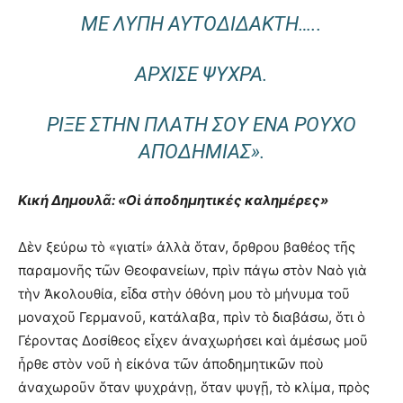
ΜῈ ΛΎΠΗ ΑΥ̓ΤΟΔΊΔΑΚΤΗ…..
ἌΡΧΙΣΕ ΨΎΧΡΑ.
ΡΙ͂ΞΕ ΣΤῊΝ ΠΛΆΤΗ ΣΟΥ ἝΝΑ ΡΟΥ͂ΧΟ
ἈΠΟΔΗΜΊΑΣ».
Κική Δημουλᾶ: «Οἱ ἀποδημητικές καλημέρες»
Δὲν ξεύρω τὸ «γιατί» ἀλλὰ ὅταν, ὄρθρου βαθέος τῆς
παραμονῆς τῶν Θεοφανείων, πρὶν πάγω στὸν Ναὸ γιὰ
τὴν Ἀκολουθία, εἶδα στὴν ὀθόνη μου τὸ μήνυμα τοῦ
μοναχοῦ Γερμανοῦ, κατάλαβα, πρὶν τὸ διαβάσω, ὅτι ὁ
Γέροντας Δοσίθεος εἶχεν ἀναχωρήσει καὶ ἀμέσως μοῦ
ἦρθε στὸν νοῦ ἡ εἰκόνα τῶν ἀποδημητικῶν ποὺ
ἀναχωροῦν ὅταν ψυχράνῃ, ὅταν ψυγῇ, τὸ κλίμα, πρὸς