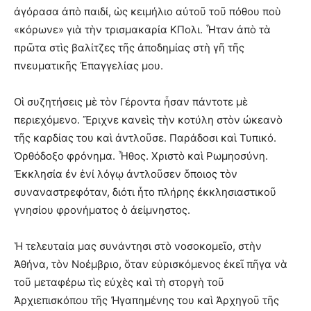
ἀγόρασα ἀπὸ παιδί, ὡς κειμήλιο αὐτοῦ τοῦ πόθου ποὺ
«κόρωνε» γιὰ τὴν τρισμακαρία ΚΠολι. Ἦταν ἀπὸ τὰ
πρῶτα στὶς βαλίτζες τῆς ἀποδημίας στὴ γῆ τῆς
πνευματικῆς Ἐπαγγελίας μου.
Οἱ συζητήσεις μὲ τὸν Γέροντα ἦσαν πάντοτε μὲ
περιεχόμενο. Ἔριχνε κανεὶς τὴν κοτύλη στὸν ὠκεανὸ
τῆς καρδίας του καὶ ἀντλοῦσε. Παράδοσι καὶ Τυπικό.
Ὀρθόδοξο φρόνημα. Ἦθος. Χριστὸ καὶ Ρωμηοσύνη.
Ἐκκλησία ἐν ἑνί λόγῳ ἀντλοῦσεν ὅποιος τὸν
συναναστρεφόταν, διότι ἦτο πλήρης ἐκκλησιαστικοῦ
γνησίου φρονήματος ὁ ἀείμνηστος.
Ἡ τελευταία μας συνάντησι στὸ νοσοκομεῖο, στὴν
Ἀθήνα, τὸν Νοέμβριο, ὅταν εὑρισκόμενος ἐκεῖ πῆγα νὰ
τοῦ μεταφέρω τὶς εὐχὲς καὶ τὴ στοργὴ τοῦ
Ἀρχιεπισκόπου τῆς Ἠγαπημένης του καὶ Ἀρχηγοῦ τῆς