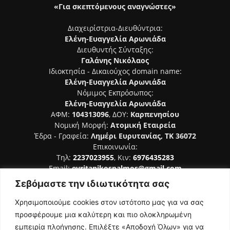
«Για σκεπτόμενους αναγνώστες»
Διαχειρίστρια-Διευθύντρια:
Ελένη-Ευαγγελία Αρωνιάδα
Διευθυντής Σύνταξης:
Γαλάνης Νικόλαος
Ιδιοκτησία - Δικαιούχος domain name:
Ελένη-Ευαγγελία Αρωνιάδα
Νόμιμος Εκπρόσωπος:
Ελένη-Ευαγγελία Αρωνιάδα
ΑΦΜ:
104313096
, ΔΟΥ:
Καρπενησίου
Νομική Μορφή:
Ατομική Εταιρεία
Έδρα - Γραφεία:
Λημέρι Ευρυτανίας, ΤΚ 36072
Επικοινωνία:
Τηλ:
2237023955
, Κιν:
6976435283
Email:
evritanikospalmos@gmail.com
Σεβόμαστε την ιδιωτικότητα σας
Αριθμός Πιστοποίησης Μ.Η.Τ. 242044
Χρησιμοποιούμε cookies στον ιστότοπο μας για να σας
προσφέρουμε μια καλύτερη και πιο ολοκληρωμένη
εμπειρία πλοήγησης. Επιλέξτε «Αποδοχή Όλων» για να