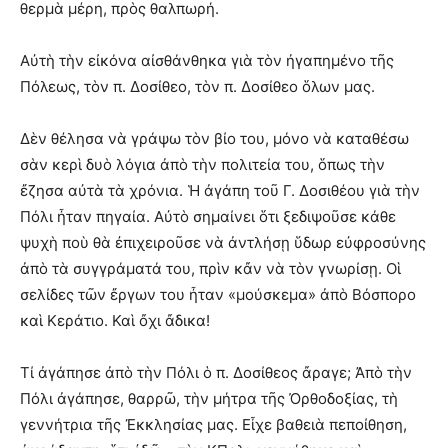
θερμὰ μέρη, πρὸς θαλπωρή.
Αὐτὴ τὴν εἰκόνα αἰσθάνθηκα γιὰ τὸν ἠγαπημένο τῆς
Πόλεως, τὸν π. Δοσίθεο, τὸν π. Δοσίθεο ὅλων μας.
Δὲν θέλησα νὰ γράψω τὸν βίο του, μόνο νὰ καταθέσω
σὰν κερὶ δυὸ λόγια ἀπὸ τὴν πολιτεία του, ὅπως τὴν
ἔζησα αὐτὰ τὰ χρόνια. Ἡ ἀγάπη τοῦ Γ. Δοσιθέου γιὰ τὴν
Πόλι ἦταν πηγαία. Αὐτὸ σημαίνει ὅτι ξεδιψοῦσε κάθε
ψυχὴ ποὺ θὰ ἐπιχειροῦσε νὰ ἀντλήσῃ ὕδωρ εὐφροσύνης
ἀπὸ τὰ συγγράματά του, πρὶν κἄν νὰ τὸν γνωρίσῃ. Οἱ
σελίδες τῶν ἔργων του ἦταν «μούσκεμα» ἀπὸ Βόσπορο
καὶ Κεράτιο. Καὶ ὄχι ἄδικα!
Τί ἀγάπησε ἀπὸ τὴν Πόλι ὁ π. Δοσίθεος ἄραγε; Ἀπὸ τὴν
Πόλι ἀγάπησε, θαρρῶ, τὴν μήτρα τῆς Ὀρθοδοξίας, τὴ
γεννήτρια τῆς Ἐκκλησίας μας. Εἶχε βαθειὰ πεποίθηση,