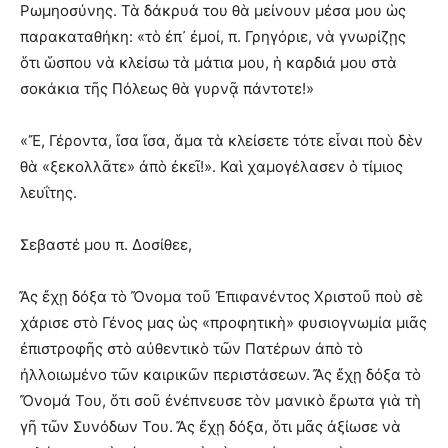
Ρωμηοσύνης. Τὰ δάκρυά του θὰ μείνουν μέσα μου ὡς
παρακαταθήκη: «τὸ ἐπ᾿ ἐμοί, π. Γρηγόριε, νὰ γνωρίζῃς
ὅτι ὥσπου νὰ κλείσω τὰ μάτια μου, ἡ καρδιά μου στὰ
σοκάκια τῆς Πόλεως θὰ γυρνᾷ πάντοτε!»
«Ἔ, Γέροντα, ἴσα ἴσα, ἅμα τὰ κλείσετε τότε εἶναι ποὺ δὲν
θὰ «ξεκολλᾶτε» ἀπὸ ἐκεῖ!». Καὶ χαμογέλασεν ὁ τίμιος
λευΐτης.
Σεβαστέ μου π. Δοσίθεε,
Ἄς ἔχῃ δόξα τὸ Ὄνομα τοῦ Ἐπιφανέντος Χριστοῦ ποὺ σὲ
χάρισε στὸ Γένος μας ὡς «προφητικὴ» φυσιογνωμία μιᾶς
ἐπιστροφῆς στὸ αὐθεντικὸ τῶν Πατέρων ἀπὸ τὸ
ἠλλοιωμένο τῶν καιρικῶν περιστάσεων. Ἄς ἔχῃ δόξα τὸ
Ὄνομά Του, ὅτι σοῦ ἐνέπνευσε τὸν μανικὸ ἔρωτα γιὰ τὴ
γῆ τῶν Συνόδων Του. Ἄς ἔχῃ δόξα, ὅτι μᾶς ἀξίωσε νὰ