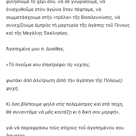
φιλήσουμε τὸ χέρι σου, νὰ σὲ γνωρίσουμε, νὰ
ἐνισχυθοῦμε στὸν ἀγώνα ὅταν πέφταμε, νὰ
συμμετάσχουμε στὴν «τρέλα» τῆς Βασιλευούσης, νὰ
συνεχίζουμε ἐμπρὸς τὴ μαρτυρία τῆς ἀγάπης τοῦ Γένους
καὶ τῆς Μεγάλης Ἐκκλησίας.
Ἀγαπημένε μου π. Δοσίθεε,
«
Τὸ πνεῦμα σου ἐπιστρέφει τὶς νύχτες,
φωτάκι ἀπὸ ἀλύτρωτη (
ἀπὸ τὴν ἀγάπησι τῆς Πόλεως
)
ψυχή,
Κι ὅσο βλέπουμε ψηλὰ στὶς πολεμίστρες καὶ στὰ τείχη,
θὰ συναντᾶμε νὰ μᾶς κοιτάζῃ κι ἡ δική σου μορφή
»,
γιὰ νὰ παραφράσω τοὺς στίχους τοῦ ἀγαπημένου σου
ἄσματος.