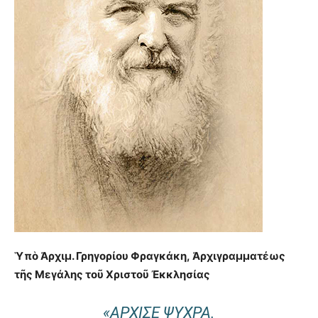
Ὑπὸ Ἀρχιμ. Γρηγορίου Φραγκάκη, Ἀρχιγραμματέως
τῆς Μεγάλης τοῦ Χριστοῦ Ἐκκλησίας
«ἌΡΧΙΣΕ ΨΎΧΡΑ.