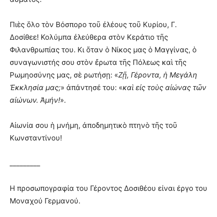
Πιὲς ὅλο τὸν Βόσπορο τοῦ ἐλέους τοῦ Κυρίου, Γ.
Δοσίθεε! Κολύμπα ἐλεύθερα στὸν Κεράτιο τῆς
Φιλανθρωπίας του. Κι ὅταν ὁ Νίκος μας ὁ Μαγγίνας, ὁ
συναγωνιστής σου στὸν ἔρωτα τῆς Πόλεως καὶ τῆς
Ρωμηοσύνης μας, σὲ ρωτήσῃ: «
Ζῇ, Γέροντα, ἡ Μεγάλη
Ἐκκλησία μας;
» ἀπάντησέ του: «
καὶ εἰς τοὺς αἰώνας τῶν
αἰώνων. Ἀμήν!
».
Αἰωνία σου ἡ μνήμη, ἀποδημητικὸ πτηνὸ τῆς τοῦ
Κωνσταντίνου!
_________
Η προσωπογραφία του Γέροντος Δοσιθέου είναι έργο του
Μοναχού Γερμανού.