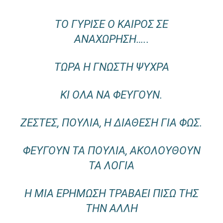
ΤῸ ΓΎΡΙΣΕ Ὁ ΚΑΙΡῸΣ ΣῈ
ἈΝΑΧΏΡΗΣΗ…..
ΤΏΡΑ Ἡ ΓΝΩΣΤῊ ΨΎΧΡΑ
ΚΙ ὍΛΑ ΝᾺ ΦΕΎΓΟΥΝ.
ΖΈΣΤΕΣ, ΠΟΥΛΙΆ, Ἡ ΔΙΆΘΕΣΗ ΓΙᾺ ΦΩ͂Σ.
ΦΕΎΓΟΥΝ ΤᾺ ΠΟΥΛΙΆ, ἈΚΟΛΟΥΘΟΥ͂Ν
ΤᾺ ΛΌΓΙΑ
Ἡ ΜΊΑ ἘΡΉΜΩΣΗ ΤΡΑΒΆΕΙ ΠΊΣΩ ΤΗΣ
ΤῊΝ ἌΛΛΗ