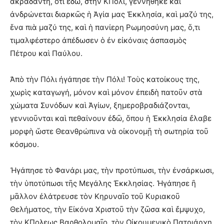
ἀκράδαντη, ὅτι ἐδῶ, στὴν ΚΠολι, γεννήθηκε καὶ
ἀνδρώνεται διαρκῶς ἡ Ἁγία μας Ἐκκλησία, καὶ μαζύ της,
ἕνα πιὰ μαζύ της, καὶ ἡ πανίερη Ρωμηοσύνη μας, ὅ,τι
τιμαλφέστερο ἀπέδωσεν ὁ ἐν εἰκόναις ἀσπασμὸς
Πέτρου καὶ Παύλου.
Ἀπὸ τὴν Πόλι ἠγάπησε τὴν Πόλι! Τοὺς κατοίκους της,
χωρὶς καταγωγή, μόνον καὶ μόνον ἐπειδὴ πατοῦν στὰ
χώματα Συνόδων καὶ Ἁγίων, ξημεροβραδιάζονται,
γεννιοῦνται καὶ πεθαίνουν ἐδῶ, ὅπου ἡ Ἐκκλησία ἔλαβε
μορφὴ ὥστε Θεανθρώπινα νὰ οἰκονομῇ τὴ σωτηρία τοῦ
κόσμου.
Ἠγάπησε τὸ Φανάρι μας, τὴν προτύπωσι, τὴν ἐνσάρκωσι,
τὴν ὑποτύπωσι τῆς Μεγάλης Ἐκκλησίας. Ἠγάπησε ἢ
μᾶλλον ἐλάτρευσε τὸν Κηρυναῖο τοῦ Κυριακοῦ
Θελήματος, τὴν Εἰκόνα Χριστοῦ τὴν ζῶσα καὶ ἔμψυχο,
τὸν ΚΠολεως Βαρθολομαῖο, τὸν Οἰκουμενικὸ Πατριάρχη.