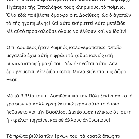
Ἠγάπησε τῆς Ἐπταλόφου τοὺς κληρικούς, τὸ ποίμνιο.
Ὅλα ἐδῶ τὰ ἔβλεπε ὄμορφα ὁ π. Δοσίθεος, ὡς ὁ ἀγαπῶν
τὰ τῆς ἠγαπημένης! Καὶ αὐτὸ ἐκήρυττε! Αὐτὸ μετέδιδε!
Μὲ αὐτὸ προσκαλοῦσε ὅλους νὰ ἔλθουν καὶ νὰ ἰδοῦν!
Ὁ π. Δοσίθεος ἦταν Ρωμηός καλογερόπαπας! Ὁποῖο
μεγαλεῖο ἔχει αὐτὴ ἡ φράσι τὸ ζοῦσε κανεὶς στὴ
συναναστροφὴ μαζύ του. Δὲν ἐξηγεῖται αὐτό. Δὲν
ἑρμηνεύεται. Δὲν διδάσκεται. Μόνο βιώνεται ὡς δῶρο
Θεοῦ.
Μὲ τὰ βιβλία τοῦ π. Δοσιθέου γιὰ τὴν Πόλι ξεκίνησε καὶ ὁ
γράφων νὰ καλλιεργῇ ἐκτυπώτερον αὐτὸ τὸ ὁποῖο
ἠσθάνετο γιὰ τὴν Βασιλίδα. Διεπίστωσε τελικῶς ὅτι αὐτὴ
ἡ «τρέλα» πηγαίνει καὶ σὲ ἄλλους ἀνθρώπους!
Τὰ πρῶτα βιβλία τῶν ἔργων του, τὰ κρατῶ ὅπως τὰ