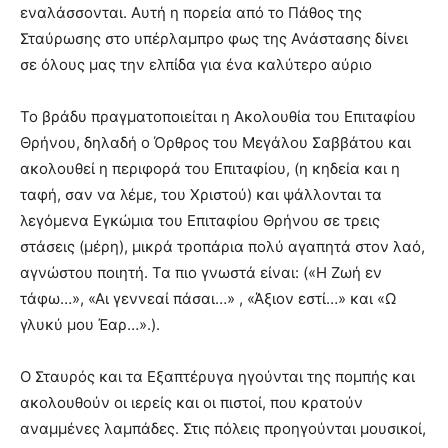
εναλάσσονται. Αυτή η πορεία από το Πάθος της
Σταύρωσης στο υπέρλαμπρο φως της Ανάστασης δίνει
σε όλους μας την ελπίδα για ένα καλύτερο αύριο
Το βράδυ πραγματοποιείται η Ακολουθία του Επιταφίου
Θρήνου, δηλαδή ο Όρθρος του Μεγάλου Σαββάτου και
ακολουθεί η περιφορά του Επιταφίου, (η κηδεία και η
ταφή, σαν να λέμε, του Χριστού) και ψάλλονται τα
λεγόμενα Εγκώμια του Επιταφίου Θρήνου σε τρεις
στάσεις (μέρη), μικρά τροπάρια πολύ αγαπητά στον λαό,
αγνώστου ποιητή. Τα πιο γνωστά είναι: («Η Ζωή εν
τάφω…», «Αι γεννεαί πάσαι…» , «Άξιον εστί…» και «Ω
γλυκύ μου Έαρ…».).
Ο Σταυρός και τα Εξαπτέρυγα ηγούνται της πομπής και
ακολουθούν οι ιερείς και οι πιστοί, που κρατούν
αναμμένες λαμπάδες. Στις πόλεις προηγούνται μουσικοί,