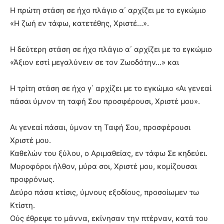
Η πρώτη στάση σε ήχο πλάγιο α΄ αρχίζει με το εγκώμιο
«Η ζωή εν τάφω, κατετέθης, Χριστέ…».
Η δεύτερη στάση σε ήχο πλάγιο α΄ αρχίζει με το εγκώμιο
«Άξιον εστί μεγαλύνειν σε τον Ζωοδότην…» και
Η τρίτη στάση σε ήχο γ΄ αρχίζει με το εγκώμιο «Αι γενεαί
πάσαι ύμνον τη ταφή Σου προσφέρουσι, Χριστέ μου».
Αι γενεαί πάσαι, ύμνον τη Ταφή Σου, προσφέρουσι
Χριστέ μου.
Καθελών του ξύλου, ο Αριμαθείας, εν τάφω Σε κηδεύει.
Μυροφόροι ήλθον, μύρα σοι, Χριστέ μου, κομίζουσαι
προφρόνως.
Δεύρο πάσα κτίσις, ύμνους εξοδίους, προσοίωμεν τω
Κτίστη.
Ούς έθρεψε το μάννα, εκίνησαν την πτέρναν, κατά του