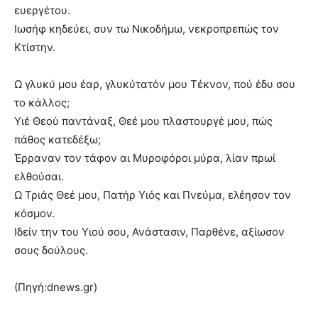
ευεργέτου.
Ιωσήφ κηδεύει, συν τω Νικοδήμω, νεκροπρεπώς τον
Κτίστην.
Ω γλυκύ μου έαρ, γλυκύτατόν μου Τέκνον, πού έδυ σου
το κάλλος;
Υιέ Θεού παντάναξ, Θεέ μου πλαστουργέ μου, πώς
πάθος κατεδέξω;
Έρραναν τον τάφον αι Μυροφόροι μύρα, λίαν πρωί
ελθούσαι.
Ω Τριάς Θεέ μου, Πατήρ Υιός και Πνεύμα, ελέησον τον
κόσμον.
Ιδείν την του Υιού σου, Ανάστασιν, Παρθένε, αξίωσον
σους δούλους.
(Πηγή:dnews.gr)