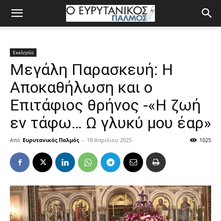
Εκκλησία
Μεγάλη Παρασκευή: Η
Αποκαθήλωση και ο
Επιτάφιος θρήνος -«Η ζωή
εν τάφω… Ω γλυκύ μου έαρ»
Από
Ευρυτανικός Παλμός
-
18 Απριλίου 2025
1025