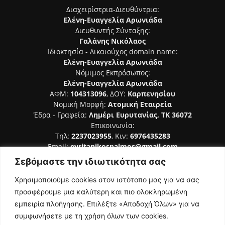
Διαχειρίστρια-Διευθύντρια:
Ελένη-Ευαγγελία Αρωνιάδα
Διευθυντής Σύνταξης:
Γαλάνης Νικόλαος
Ιδιοκτησία - Δικαιούχος domain name:
Ελένη-Ευαγγελία Αρωνιάδα
Νόμιμος Εκπρόσωπος:
Ελένη-Ευαγγελία Αρωνιάδα
ΑΦΜ:
104313096
, ΔΟΥ:
Καρπενησίου
Νομική Μορφή:
Ατομική Εταιρεία
Έδρα - Γραφεία:
Λημέρι Ευρυτανίας, ΤΚ 36072
Επικοινωνία:
Τηλ:
2237023955
, Κιν:
6976435283
Email:
evritanikospalmos@gmail.com
Σεβόμαστε την ιδιωτικότητα σας
Αριθμός Πιστοποίησης Μ.Η.Τ. 242044
Χρησιμοποιούμε cookies στον ιστότοπο μας για να σας
προσφέρουμε μια καλύτερη και πιο ολοκληρωμένη
εμπειρία πλοήγησης. Επιλέξτε «Αποδοχή Όλων» για να
συμφωνήσετε με τη χρήση όλων των cookies.
ΑΚΟΛΟΥΘΗΣΕ ΜΑΣ