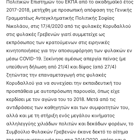
Πολιτικών Επιστημών του ΕΚΠΑ από το ακαδημαϊκό έτος
2017-2018, μετήχθη με προσωπική απόφαση της Γενικής
Γραμματέως Αντεγκληματικής Πολιτικής Σοφίας
Νικολάου, στις 17/4/2020 από τις φυλακές Κορυδαλλού
στις φυλακές Γρεβενών γιατί συμμετείχε ως
εκπρόσωπος των κρατούμενων στις ειρηνικές
κινητοποιήσεις για την αποσυμφόρηση των φυλακών εν
μέσω COVID-19. Ξεκίνησε αμέσως απεργία πείνας (με
υπεύθυνη δήλωση από 21/4) και δίψας (από 27/4)
ζητώντας την επαναμεταγωγή στις φυλακές
Κορυδαλλού για να συνεχίσει την εκπαιδευτική του
προσπάθεια με αυτοπρόσωπη παρουσία, όπως είχε
κερδίσει με τον αγώνα του το 2018. Μετά από τις
αντιδράσεις των καθηγητών και των συμφοιτητών του,
αλλά και με τη στήριξη ενός μεγάλου κινήματος
αλληλεγγύης χιλιάδων πολιτών και δεκάδων φορέων, το
Συμβούλιο Φυλακών Γρεβενών έκανε δεκτό το αίτημα
της επαναμεταγωγής του στις 30/4/2020, οπότε και ο