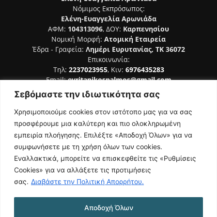
Νόμιμος Εκπρόσωπος:
Ελένη-Ευαγγελία Αρωνιάδα
ΑΦΜ:
104313096
, ΔΟΥ:
Καρπενησίου
Νομική Μορφή:
Ατομική Εταιρεία
Έδρα - Γραφεία:
Λημέρι Ευρυτανίας, ΤΚ 36072
Επικοινωνία:
Τηλ:
2237023955
, Κιν:
6976435283
Email:
evritanikospalmos@gmail.com
Σεβόμαστε την ιδιωτικότητα σας
Αριθμός Πιστοποίησης Μ.Η.Τ. 242044
Χρησιμοποιούμε cookies στον ιστότοπο μας για να σας
προσφέρουμε μια καλύτερη και πιο ολοκληρωμένη
εμπειρία πλοήγησης. Επιλέξτε «Αποδοχή Όλων» για να
συμφωνήσετε με τη χρήση όλων των cookies.
ΑΚΟΛΟΥΘΗΣΕ ΜΑΣ
Εναλλακτικά, μπορείτε να επισκεφθείτε τις «Ρυθμίσεις
Cookies» για να αλλάξετε τις προτιμήσεις
σας.
Διαβάστε την Πολιτική Απορρήτου.
Αποδοχή Όλων
NAMASTE
Όροι Χρήσης
Πολιτική Απορρήτου