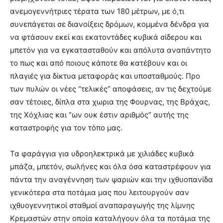
ανεμογεννήτριες τέρατα των 180 μέτρων, με ό,τι
συνεπάγεται σε διανοίξεις δρόμων, κομμένα δένδρα για
να φτάσουν εκεί και εκατοντάδες κυβικά σίδερου και
μπετόν για να εγκατασταθούν και απόλυτα αναπάντητο
το πως και από ποιους κάποτε θα κατέβουν και οι
πλαγιές για δίκτυα μεταφοράς και υποσταθμούς. Προ
των πυλών οι νέες “τελικές” αποφάσεις, αν τις δεχτούμε
σαν τέτοιες, δίπλα στα χωρια της Φουρνας, της Βράχας,
της Χόχλιας και “ων ουκ έστιν αριθμός” αυτής της
καταστροφής για τον τόπο μας.
Τα φαράγγια για υδροηλεκτρικά με χιλιάδες κυβικά
μπάζα, μπετόν, σωλήνες και όλα όσα καταστρέφουν για
πάντα την αναγέννηση των ψαριών και την ιχθυοπανίδα
γενικότερα στα ποτάμια μας που λειτουργούν σαν
ιχθυογεννητικοί σταθμοί αναπαραγωγής της λίμνης
Κρεμαστών στην οποία καταλήγουν όλα τα ποτάμια της