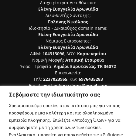
Διαχειρίστρια-Διευθύντρια:
Ελένη-Ευαγγελία Αρωνιάδα
Διευθυντής Σύνταξης:
Γαλάνης Νικόλαος
Ιδιοκτησία - Δικαιούχος domain name:
Ελένη-Ευαγγελία Αρωνιάδα
Νόμιμος Εκπρόσωπος:
Ελένη-Ευαγγελία Αρωνιάδα
ΑΦΜ:
104313096
, ΔΟΥ:
Καρπενησίου
Νομική Μορφή:
Ατομική Εταιρεία
Έδρα - Γραφεία:
Λημέρι Ευρυτανίας, ΤΚ 36072
Επικοινωνία:
Τηλ:
2237023955
, Κιν:
6976435283
Email:
evritanikospalmos@gmail.com
Σεβόμαστε την ιδιωτικότητα σας
Αριθμός Πιστοποίησης Μ.Η.Τ. 242044
Χρησιμοποιούμε cookies στον ιστότοπο μας για να σας
προσφέρουμε μια καλύτερη και πιο ολοκληρωμένη
εμπειρία πλοήγησης. Επιλέξτε «Αποδοχή Όλων» για να
συμφωνήσετε με τη χρήση όλων των cookies.
ΑΚΟΛΟΥΘΗΣΕ ΜΑΣ
Εναλλακτικά, μπορείτε να επισκεφθείτε τις «Ρυθμίσεις