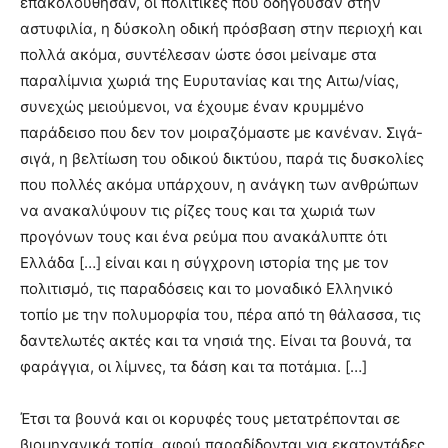
επακολούθησαν, οι πολιτικές που οδηγούσαν στην
αστυφιλία, η δύσκολη οδική πρόσβαση στην περιοχή και
πολλά ακόμα, συντέλεσαν ώστε όσοι μείναμε στα
παραλίμνια χωριά της Ευρυτανίας και της Αιτω/νίας,
συνεχώς μειούμενοι, να έχουμε έναν κρυμμένο
παράδεισο που δεν τον μοιραζόμαστε με κανέναν. Σιγά-
σιγά, η βελτίωση του οδικού δικτύου, παρά τις δυσκολίες
που πολλές ακόμα υπάρχουν, η ανάγκη των ανθρώπων
να ανακαλύψουν τις ρίζες τους και τα χωριά των
προγόνων τους και ένα ρεύμα που ανακάλυπτε ότι
Ελλάδα […] είναι και η σύγχρονη ιστορία της με τον
πολιτισμό, τις παραδόσεις και το μοναδικό Ελληνικό
τοπίο με την πολυμορφία του, πέρα από τη θάλασσα, τις
δαντελωτές ακτές και τα νησιά της. Είναι τα βουνά, τα
φαράγγια, οι λίμνες, τα δάση και τα ποτάμια. […]
Έτσι τα βουνά και οι κορυφές τους μετατρέπονται σε
βιομηχανικά τοπία, αφού παραδίδονται για εκατοντάδες