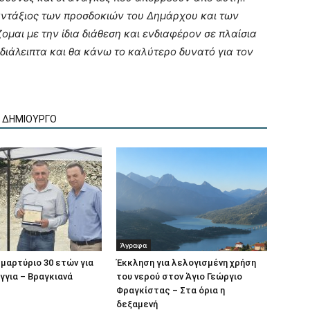
ντάξιος των προσδοκιών του Δημάρχου και των
μαι με την ίδια διάθεση και ενδιαφέρον σε πλαίσια
διάλειπτα και θα κάνω το καλύτερο δυνατό για τον
Ν ΔΗΜΙΟΥΡΓΟ
Άγραφα
μαρτύριο 30 ετών για
Έκκληση για λελογισμένη χρήση
γγια – Βραγκιανά
του νερού στον Άγιο Γεώργιο
Φραγκίστας – Στα όρια η
δεξαμενή