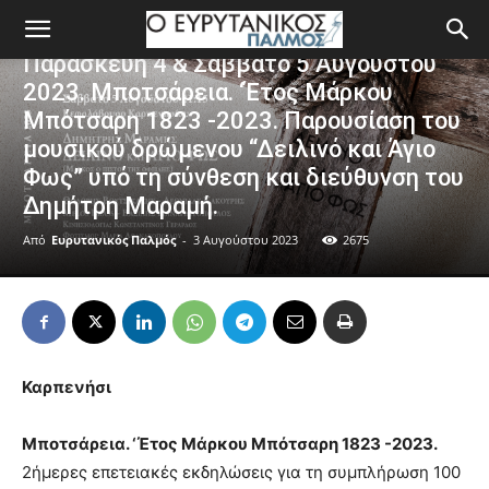
Ατζέντα
Παρασκευή 4 & Σάββατο 5 Αυγούστου
2023. Μποτσάρεια. ‘Έτος Μάρκου
Μπότσαρη 1823 -2023. Παρουσίαση του
μουσικού δρώμενου “Δειλινό και Άγιο
Φως” υπό τη σύνθεση και διεύθυνση του
Δημήτρη Μαραμή.
Από
Ευρυτανικός Παλμός
-
3 Αυγούστου 2023
2675
Καρπενήσι
Μποτσάρεια. ‘Έτος Μάρκου Μπότσαρη 1823 -2023.
2ήμερες επετειακές εκδηλώσεις για τη συμπλήρωση 100