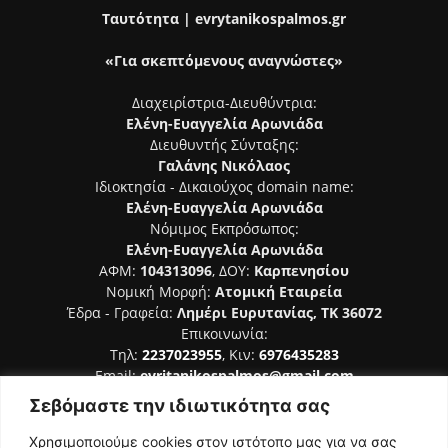
Ταυτότητα | evrytanikospalmos.gr
«Για σκεπτόμενους αναγνώστες»
Διαχειρίστρια-Διευθύντρια:
Ελένη-Ευαγγελία Αρωνιάδα
Διευθυντής Σύνταξης:
Γαλάνης Νικόλαος
Ιδιοκτησία - Δικαιούχος domain name:
Ελένη-Ευαγγελία Αρωνιάδα
Νόμιμος Εκπρόσωπος:
Ελένη-Ευαγγελία Αρωνιάδα
ΑΦΜ:
104313096
, ΔΟΥ:
Καρπενησίου
Νομική Μορφή:
Ατομική Εταιρεία
Έδρα - Γραφεία:
Λημέρι Ευρυτανίας, ΤΚ 36072
Επικοινωνία:
Τηλ:
2237023955
, Κιν:
6976435283
Email:
evritanikospalmos@gmail.com
Σεβόμαστε την ιδιωτικότητα σας
Αριθμός Πιστοποίησης Μ.Η.Τ. 242044
Χρησιμοποιούμε cookies στον ιστότοπο μας για να σας