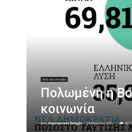
Από την σύνταξη
Πολωμένη η Βο
κοινωνία
Από
Ευρυτανικός Παλμός
-
23 Μαρτίου 2021
4411