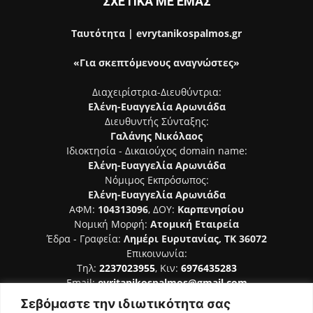
ΣΧΕΤΙΚΑ ΜΕ ΕΜΑΣ
Ταυτότητα | evrytanikospalmos.gr
«Για σκεπτόμενους αναγνώστες»
Διαχειρίστρια-Διευθύντρια:
Ελένη-Ευαγγελία Αρωνιάδα
Διευθυντής Σύνταξης:
Γαλάνης Νικόλαος
Ιδιοκτησία - Δικαιούχος domain name:
Ελένη-Ευαγγελία Αρωνιάδα
Νόμιμος Εκπρόσωπος:
Ελένη-Ευαγγελία Αρωνιάδα
ΑΦΜ:
104313096
, ΔΟΥ:
Καρπενησίου
Νομική Μορφή:
Ατομική Εταιρεία
Έδρα - Γραφεία:
Λημέρι Ευρυτανίας, ΤΚ 36072
Επικοινωνία:
Τηλ:
2237023955
, Κιν:
6976435283
Email:
evritanikospalmos@gmail.com
Σεβόμαστε την ιδιωτικότητα σας