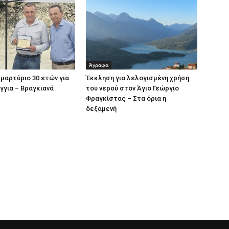
Άγραφα
μαρτύριο 30 ετών για
Έκκληση για λελογισμένη χρήση
γγια – Βραγκιανά
του νερού στον Άγιο Γεώργιο
Φραγκίστας – Στα όρια η
δεξαμενή