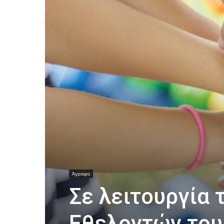
Άγραφα
Σε λειτουργία 
Εθελοντών το