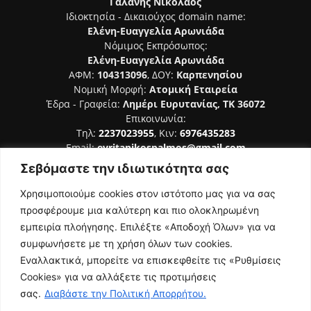
Γαλάνης Νικόλαος
Ιδιοκτησία - Δικαιούχος domain name:
Ελένη-Ευαγγελία Αρωνιάδα
Νόμιμος Εκπρόσωπος:
Ελένη-Ευαγγελία Αρωνιάδα
ΑΦΜ:
104313096
, ΔΟΥ:
Καρπενησίου
Νομική Μορφή:
Ατομική Εταιρεία
Έδρα - Γραφεία:
Λημέρι Ευρυτανίας, ΤΚ 36072
Επικοινωνία:
Τηλ:
2237023955
, Κιν:
6976435283
Email:
evritanikospalmos@gmail.com
Σεβόμαστε την ιδιωτικότητα σας
Αριθμός Πιστοποίησης Μ.Η.Τ. 242044
Χρησιμοποιούμε cookies στον ιστότοπο μας για να σας
προσφέρουμε μια καλύτερη και πιο ολοκληρωμένη
εμπειρία πλοήγησης. Επιλέξτε «Αποδοχή Όλων» για να
συμφωνήσετε με τη χρήση όλων των cookies.
ΑΚΟΛΟΥΘΗΣΕ ΜΑΣ
Εναλλακτικά, μπορείτε να επισκεφθείτε τις «Ρυθμίσεις
Cookies» για να αλλάξετε τις προτιμήσεις
σας.
Διαβάστε την Πολιτική Απορρήτου.