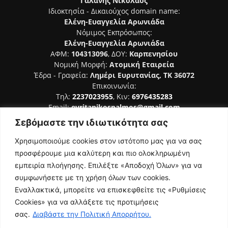
Γαλάνης Νικόλαος
Ιδιοκτησία - Δικαιούχος domain name:
Ελένη-Ευαγγελία Αρωνιάδα
Νόμιμος Εκπρόσωπος:
Ελένη-Ευαγγελία Αρωνιάδα
ΑΦΜ:
104313096
, ΔΟΥ:
Καρπενησίου
Νομική Μορφή:
Ατομική Εταιρεία
Έδρα - Γραφεία:
Λημέρι Ευρυτανίας, ΤΚ 36072
Επικοινωνία:
Τηλ:
2237023955
, Κιν:
6976435283
Email:
evritanikospalmos@gmail.com
Σεβόμαστε την ιδιωτικότητα σας
Αριθμός Πιστοποίησης Μ.Η.Τ. 242044
Χρησιμοποιούμε cookies στον ιστότοπο μας για να σας
προσφέρουμε μια καλύτερη και πιο ολοκληρωμένη
εμπειρία πλοήγησης. Επιλέξτε «Αποδοχή Όλων» για να
συμφωνήσετε με τη χρήση όλων των cookies.
ΑΚΟΛΟΥΘΗΣΕ ΜΑΣ
Εναλλακτικά, μπορείτε να επισκεφθείτε τις «Ρυθμίσεις
Cookies» για να αλλάξετε τις προτιμήσεις
σας.
Διαβάστε την Πολιτική Απορρήτου.