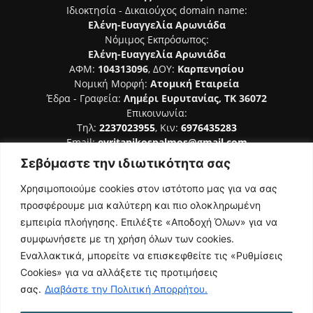
Ιδιοκτησία - Δικαιούχος domain name:
Ελένη-Ευαγγελία Αρωνιάδα
Νόμιμος Εκπρόσωπος:
Ελένη-Ευαγγελία Αρωνιάδα
ΑΦΜ:
104313096
, ΔΟΥ:
Καρπενησίου
Νομική Μορφή:
Ατομική Εταιρεία
Έδρα - Γραφεία:
Λημέρι Ευρυτανίας, ΤΚ 36072
Επικοινωνία:
Τηλ:
2237023955
, Κιν:
6976435283
Email:
evritanikospalmos@gmail.com
Σεβόμαστε την ιδιωτικότητα σας
Αριθμός Πιστοποίησης Μ.Η.Τ. 242044
Χρησιμοποιούμε cookies στον ιστότοπο μας για να σας
προσφέρουμε μια καλύτερη και πιο ολοκληρωμένη
εμπειρία πλοήγησης. Επιλέξτε «Αποδοχή Όλων» για να
συμφωνήσετε με τη χρήση όλων των cookies.
ΑΚΟΛΟΥΘΗΣΕ ΜΑΣ
Εναλλακτικά, μπορείτε να επισκεφθείτε τις «Ρυθμίσεις
Cookies» για να αλλάξετε τις προτιμήσεις
σας.
Διαβάστε την Πολιτική Απορρήτου.