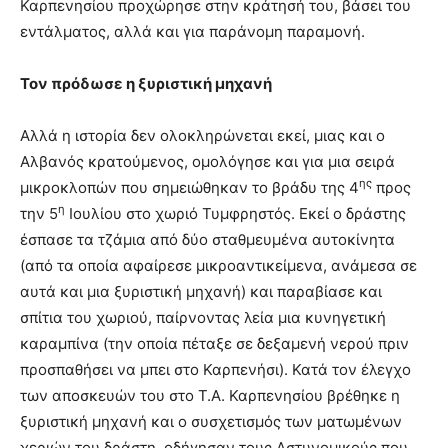
Καρπενησίου προχώρησε στην κράτησή του, βάσει του
εντάλματος, αλλά και για παράνομη παραμονή.
Τον πρόδωσε η ξυριστική μηχανή
Αλλά η ιστορία δεν ολοκληρώνεται εκεί, μιας και ο
Αλβανός κρατούμενος, ομολόγησε και για μια σειρά
ης
μικροκλοπών που σημειώθηκαν το βράδυ της 4
προς
η
την 5
Ιουλίου στο χωριό Τυμφρηστός. Εκεί ο δράστης
έσπασε τα τζάμια από δύο σταθμευμένα αυτοκίνητα
(από τα οποία αφαίρεσε μικροαντικείμενα, ανάμεσα σε
αυτά και μια ξυριστική μηχανή) και παραβίασε και
σπίτια του χωριού, παίρνοντας λεία μια κυνηγετική
καραμπίνα (την οποία πέταξε σε δεξαμενή νερού πριν
προσπαθήσει να μπει στο Καρπενήσι). Κατά τον έλεγχο
των αποσκευών του στο Τ.Α. Καρπενησίου βρέθηκε η
ξυριστική μηχανή και ο συσχετισμός των ματωμένων
χεριών του δράστη, οδήγησαν τους Αστυνομικούς που