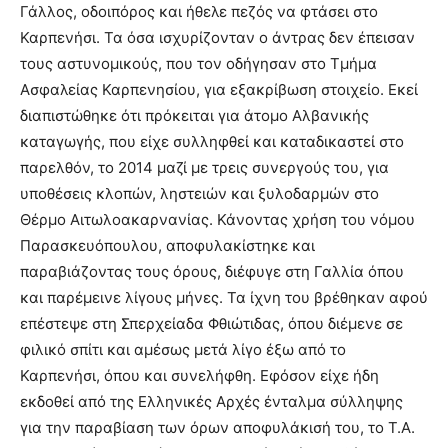
Γάλλος, οδοιπόρος και ήθελε πεζός να φτάσει στο
Καρπενήσι. Τα όσα ισχυρίζονταν ο άντρας δεν έπεισαν
τους αστυνομικούς, που τον οδήγησαν στο Τμήμα
Ασφαλείας Καρπενησίου, για εξακρίβωση στοιχείο. Εκεί
διαπιστώθηκε ότι πρόκειται για άτομο Αλβανικής
καταγωγής, που είχε συλληφθεί και καταδικαστεί στο
παρελθόν, το 2014 μαζί με τρεις συνεργούς του, για
υποθέσεις κλοπών, ληστειών και ξυλοδαρμών στο
Θέρμο Αιτωλοακαρνανίας. Κάνοντας χρήση του νόμου
Παρασκευόπουλου, αποφυλακίστηκε και
παραβιάζοντας τους όρους, διέφυγε στη Γαλλία όπου
και παρέμεινε λίγους μήνες. Τα ίχνη του βρέθηκαν αφού
επέστεψε στη Σπερχείαδα Φθιώτιδας, όπου διέμενε σε
φιλικό σπίτι και αμέσως μετά λίγο έξω από το
Καρπενήσι, όπου και συνελήφθη. Εφόσον είχε ήδη
εκδοθεί από της Ελληνικές Αρχές ένταλμα σύλληψης
για την παραβίαση των όρων αποφυλάκισή του, το Τ.Α.