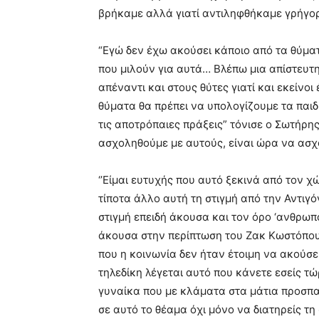
βρήκαμε αλλά γιατί αντιληφθήκαμε γρήγορα
“Εγώ δεν έχω ακούσει κάποιο από τα θύμα
που μιλούν για αυτά… Βλέπω μια απίστευτη
απέναντι και στους θύτες γιατί και εκείν
θύματα θα πρέπει να υπολογίζουμε τα παι
τις αποτρόπαιες πράξεις” τόνισε ο Σωτήρη
ασχοληθούμε με αυτούς, είναι ώρα να ασ
‘’Είμαι ευτυχής που αυτό ξεκινά από τον χ
τίποτα άλλο αυτή τη στιγμή από την Αντιγό
στιγμή επειδή άκουσα και τον όρο ‘ανθρωπο
άκουσα στην περίπτωση του Ζακ Κωστόπουλ
που η κοινωνία δεν ήταν έτοιμη να ακούσ
τηλεδίκη λέγεται αυτό που κάνετε εσείς τ
γυναίκα που με κλάματα στα μάτια προσπαθ
σε αυτό το θέαμα όχι μόνο να διατηρείς τ