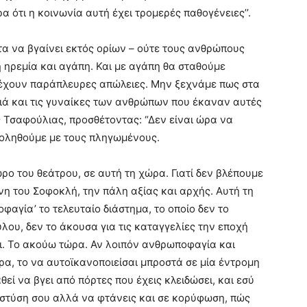
 ότι η κοινωνία αυτή έχει τρομερές παθογένειες’’.
τα να βγαίνει εκτός ορίων – ούτε τους ανθρώπους
 ηρεμία και αγάπη. Και με αγάπη θα σταθούμε
οι έχουν παράπλευρες απώλειες. Μην ξεχνάμε πως στα
διά και τις γυναίκες των ανθρώπων που έκαναν αυτές
ς Τσαφούλιας, προσθέτοντας: “Δεν είναι ώρα να
χοληθούμε με τους πληγωμένους.
ώρο του θεάτρου, σε αυτή τη χώρα. Γιατί δεν βλέπουμε
νη του Σοφοκλή, την πάλη αξίας και αρχής. Αυτή τη
φαγία’ το τελευταίο διάστημα, το οποίο δεν το
ου, δεν το άκουσα για τις καταγγελίες την εποχή
ει. Το ακούω τώρα. Αν λοιπόν ανθρωποφαγία και
ώρα, το να αυτοϊκανοποιείσαι μπροστά σε μία έντρομη
εί να βγει από πόρτες που έχεις κλειδώσει, και εσύ
η στύση σου αλλά να φτάνεις και σε κορύφωση, πώς