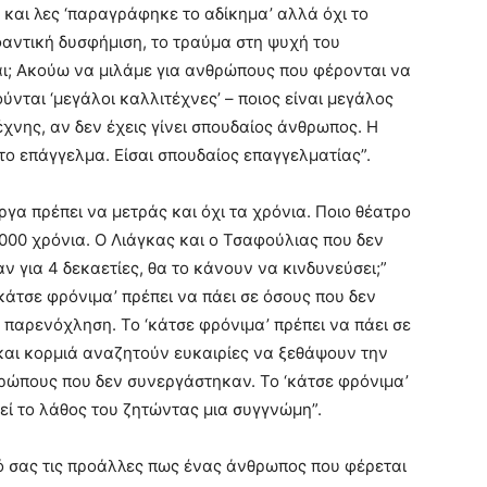
 και λες ‘παραγράφηκε το αδίκημα’ αλλά όχι το
φαντική δυσφήμιση, το τραύμα στη ψυχή του
; Ακούω να μιλάμε για ανθρώπους που φέρονται να
ύνται ‘μεγάλοι καλλιτέχνες’ – ποιος είναι μεγάλος
χνης, αν δεν έχεις γίνει σπουδαίος άνθρωπος. Η
το επάγγελμα. Είσαι σπουδαίος επαγγελματίας”.
γα πρέπει να μετράς και όχι τα χρόνια. Ποιο θέατρο
 3000 χρόνια. Ο Λιάγκας και ο Τσαφούλιας που δεν
ν για 4 δεκαετίες, θα το κάνουν να κινδυνεύσει;”
‘κάτσε φρόνιμα’ πρέπει να πάει σε όσους που δεν
παρενόχληση. Το ‘κάτσε φρόνιμα’ πρέπει να πάει σε
και κορμιά αναζητούν ευκαιρίες να ξεθάψουν την
ρώπους που δεν συνεργάστηκαν. Το ‘κάτσε φρόνιμα’
εί το λάθος του ζητώντας μια συγγνώμη”.
κό σας τις προάλλες πως ένας άνθρωπος που φέρεται