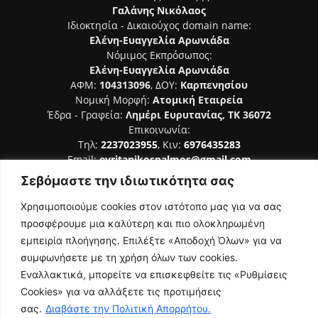
Γαλάνης Νικόλαος
Ιδιοκτησία - Δικαιούχος domain name:
Ελένη-Ευαγγελία Αρωνιάδα
Νόμιμος Εκπρόσωπος:
Ελένη-Ευαγγελία Αρωνιάδα
ΑΦΜ:
104313096
, ΔΟΥ:
Καρπενησίου
Νομική Μορφή:
Ατομική Εταιρεία
Έδρα - Γραφεία:
Λημέρι Ευρυτανίας, ΤΚ 36072
Επικοινωνία:
Τηλ:
2237023955
, Κιν:
6976435283
Email:
evritanikospalmos@gmail.com
Σεβόμαστε την ιδιωτικότητα σας
Αριθμός Πιστοποίησης Μ.Η.Τ. 242044
Χρησιμοποιούμε cookies στον ιστότοπο μας για να σας
προσφέρουμε μια καλύτερη και πιο ολοκληρωμένη
εμπειρία πλοήγησης. Επιλέξτε «Αποδοχή Όλων» για να
συμφωνήσετε με τη χρήση όλων των cookies.
ΑΚΟΛΟΥΘΗΣΕ ΜΑΣ
Εναλλακτικά, μπορείτε να επισκεφθείτε τις «Ρυθμίσεις
Cookies» για να αλλάξετε τις προτιμήσεις
σας.
Διαβάστε την Πολιτική Απορρήτου.