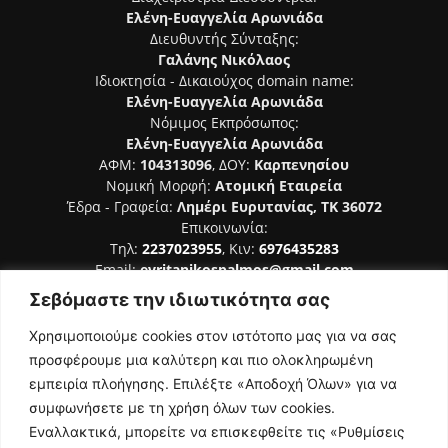
Ελένη-Ευαγγελία Αρωνιάδα
Διευθυντής Σύνταξης:
Γαλάνης Νικόλαος
Ιδιοκτησία - Δικαιούχος domain name:
Ελένη-Ευαγγελία Αρωνιάδα
Νόμιμος Εκπρόσωπος:
Ελένη-Ευαγγελία Αρωνιάδα
ΑΦΜ:
104313096
, ΔΟΥ:
Καρπενησίου
Νομική Μορφή:
Ατομική Εταιρεία
Έδρα - Γραφεία:
Λημέρι Ευρυτανίας, ΤΚ 36072
Επικοινωνία:
Τηλ:
2237023955
, Κιν:
6976435283
Email:
evritanikospalmos@gmail.com
Σεβόμαστε την ιδιωτικότητα σας
Αριθμός Πιστοποίησης Μ.Η.Τ. 242044
Χρησιμοποιούμε cookies στον ιστότοπο μας για να σας
προσφέρουμε μια καλύτερη και πιο ολοκληρωμένη
εμπειρία πλοήγησης. Επιλέξτε «Αποδοχή Όλων» για να
συμφωνήσετε με τη χρήση όλων των cookies.
ΑΚΟΛΟΥΘΗΣΕ ΜΑΣ
Εναλλακτικά, μπορείτε να επισκεφθείτε τις «Ρυθμίσεις