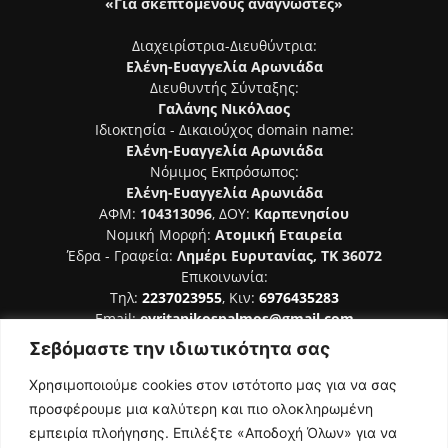
«Για σκεπτόμενους αναγνώστες»
Διαχειρίστρια-Διευθύντρια:
Ελένη-Ευαγγελία Αρωνιάδα
Διευθυντής Σύνταξης:
Γαλάνης Νικόλαος
Ιδιοκτησία - Δικαιούχος domain name:
Ελένη-Ευαγγελία Αρωνιάδα
Νόμιμος Εκπρόσωπος:
Ελένη-Ευαγγελία Αρωνιάδα
ΑΦΜ:
104313096
, ΔΟΥ:
Καρπενησίου
Νομική Μορφή:
Ατομική Εταιρεία
Έδρα - Γραφεία:
Λημέρι Ευρυτανίας, ΤΚ 36072
Επικοινωνία:
Τηλ:
2237023955
, Κιν:
6976435283
Email:
evritanikospalmos@gmail.com
Σεβόμαστε την ιδιωτικότητα σας
Αριθμός Πιστοποίησης Μ.Η.Τ. 242044
Χρησιμοποιούμε cookies στον ιστότοπο μας για να σας
προσφέρουμε μια καλύτερη και πιο ολοκληρωμένη
εμπειρία πλοήγησης. Επιλέξτε «Αποδοχή Όλων» για να