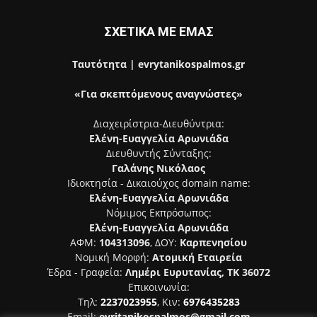
ΣΧΕΤΙΚΑ ΜΕ ΕΜΑΣ
Ταυτότητα | evrytanikospalmos.gr
«Για σκεπτόμενους αναγνώστες»
Διαχειρίστρια-Διευθύντρια:
Ελένη-Ευαγγελία Αρωνιάδα
Διευθυντής Σύνταξης:
Γαλάνης Νικόλαος
Ιδιοκτησία - Δικαιούχος domain name:
Ελένη-Ευαγγελία Αρωνιάδα
Νόμιμος Εκπρόσωπος:
Ελένη-Ευαγγελία Αρωνιάδα
ΑΦΜ:
104313096
, ΔΟΥ:
Καρπενησίου
Νομική Μορφή:
Ατομική Εταιρεία
Έδρα - Γραφεία:
Λημέρι Ευρυτανίας, ΤΚ 36072
Επικοινωνία:
Τηλ:
2237023955
, Κιν:
6976435283
Email:
evritanikospalmos@gmail.com