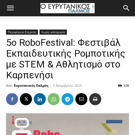
Περιφέρεια Στερεάς
Χωρίς κατηγορία
5ο RoboFestival: Φεστιβάλ
Εκπαιδευτικής Ρομποτικής
με STEM & Αθλητισμό στο
Καρπενήσι
Από
Ευρυτανικός Παλμός
-
5 Νοεμβρίου 2025
538