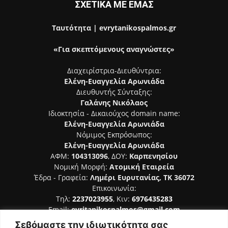
ΣΧΕΤΙΚΑ ΜΕ ΕΜΑΣ
Ταυτότητα | evrytanikospalmos.gr
«Για σκεπτόμενους αναγνώστες»
Διαχειρίστρια-Διευθύντρια:
Ελένη-Ευαγγελία Αρωνιάδα
Διευθυντής Σύνταξης:
Γαλάνης Νικόλαος
Ιδιοκτησία - Δικαιούχος domain name:
Ελένη-Ευαγγελία Αρωνιάδα
Νόμιμος Εκπρόσωπος:
Ελένη-Ευαγγελία Αρωνιάδα
ΑΦΜ:
104313096
, ΔΟΥ:
Καρπενησίου
Νομική Μορφή:
Ατομική Εταιρεία
Έδρα - Γραφεία:
Λημέρι Ευρυτανίας, ΤΚ 36072
Επικοινωνία:
Τηλ:
2237023955
, Κιν:
6976435283
Email:
evritanikospalmos@gmail.com
Σεβόμαστε την ιδιωτικότητα σας