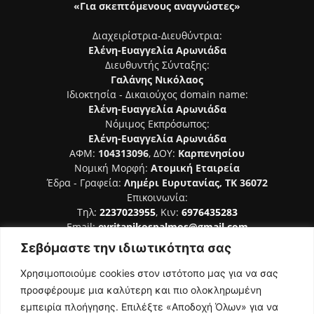
«Για σκεπτόμενους αναγνώστες»
Διαχειρίστρια-Διευθύντρια:
Ελένη-Ευαγγελία Αρωνιάδα
Διευθυντής Σύνταξης:
Γαλάνης Νικόλαος
Ιδιοκτησία - Δικαιούχος domain name:
Ελένη-Ευαγγελία Αρωνιάδα
Νόμιμος Εκπρόσωπος:
Ελένη-Ευαγγελία Αρωνιάδα
ΑΦΜ:
104313096
, ΔΟΥ:
Καρπενησίου
Νομική Μορφή:
Ατομική Εταιρεία
Έδρα - Γραφεία:
Λημέρι Ευρυτανίας, ΤΚ 36072
Επικοινωνία:
Τηλ:
2237023955
, Κιν:
6976435283
Email:
evritanikospalmos@gmail.com
Σεβόμαστε την ιδιωτικότητα σας
Αριθμός Πιστοποίησης Μ.Η.Τ. 242044
Χρησιμοποιούμε cookies στον ιστότοπο μας για να σας
προσφέρουμε μια καλύτερη και πιο ολοκληρωμένη
εμπειρία πλοήγησης. Επιλέξτε «Αποδοχή Όλων» για να