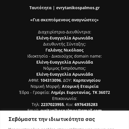
Ταυτότητα | evrytanikospalmos.gr
«Για σκεπτόμενους αναγνώστες»
Διαχειρίστρια-Διευθύντρια:
Ελένη-Ευαγγελία Αρωνιάδα
Διευθυντής Σύνταξης:
Γαλάνης Νικόλαος
Ιδιοκτησία - Δικαιούχος domain name:
Ελένη-Ευαγγελία Αρωνιάδα
Νόμιμος Εκπρόσωπος:
Ελένη-Ευαγγελία Αρωνιάδα
ΑΦΜ:
104313096
, ΔΟΥ:
Καρπενησίου
Νομική Μορφή:
Ατομική Εταιρεία
Έδρα - Γραφεία:
Λημέρι Ευρυτανίας, ΤΚ 36072
Επικοινωνία:
Τηλ:
2237023955
, Κιν:
6976435283
Email:
evritanikospalmos@gmail.com
Σεβόμαστε την ιδιωτικότητα σας
Αριθμός Πιστοποίησης Μ.Η.Τ. 242044