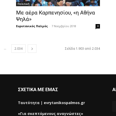
Πολιτική
Με αέρα Καρπενησίου, «η Αθήνα
Ψηλά»
Ευρυτανικός Παλμός
-
7 Νοεμβρίου 2018
0
...
2.034
Σελίδα 1.903 από 2.034
ΣΧΕΤΙΚΑ ΜΕ ΕΜΑΣ
Α
Ταυτότητα | evrytanikospalmos.gr
«Για σκεπτόμενους αναγνώστες»