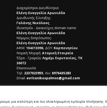
Διαχειρίστρια-Διευθύντρια:
Ελένη-Ευαγγελία Αρωνιάδα
Διευθυντής Σύνταξης:
Γαλάνης Νικόλαος
Ιδιοκτησία - Δικαιούχος domain name:
Ελένη-Ευαγγελία Αρωνιάδα
Νόμιμος Εκπρόσωπος:
Ελένη-Ευαγγελία Αρωνιάδα
ΑΦΜ:
104313096
, ΔΟΥ:
Καρπενησίου
Νομική Μορφή:
Ατομική Εταιρεία
Έδρα - Γραφεία:
Λημέρι Ευρυτανίας, ΤΚ
36072
Επικοινωνία:
Τηλ:
2237023955
, Κιν:
6976435283
Email:
evritanikospalmos@gmail.com
Αριθμός Πιστοποίησης Μ.Η.Τ.
242044
έρουμε μια καλύτερη και πιο ολοκληρωμένη εμπειρία πλοήγησης. 