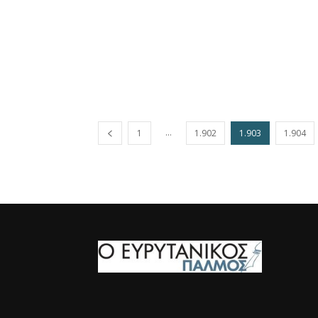
...
1
1.902
1.903
1.904