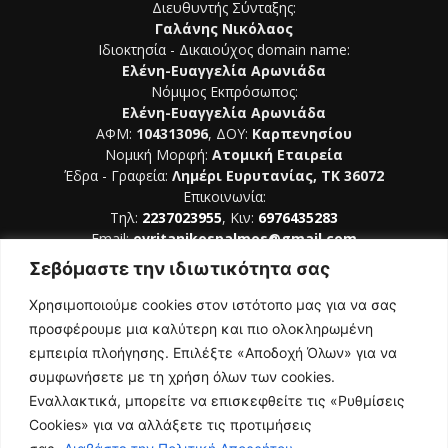
Διευθυντής Σύνταξης:
Γαλάνης Νικόλαος
Ιδιοκτησία - Δικαιούχος domain name:
Ελένη-Ευαγγελία Αρωνιάδα
Νόμιμος Εκπρόσωπος:
Ελένη-Ευαγγελία Αρωνιάδα
ΑΦΜ:
104313096
, ΔΟΥ:
Καρπενησίου
Νομική Μορφή:
Ατομική Εταιρεία
Έδρα - Γραφεία:
Λημέρι Ευρυτανίας, ΤΚ 36072
Επικοινωνία:
Τηλ:
2237023955
, Κιν:
6976435283
Email:
evritanikospalmos@gmail.com
Σεβόμαστε την ιδιωτικότητα σας
Αριθμός Πιστοποίησης Μ.Η.Τ. 242044
Χρησιμοποιούμε cookies στον ιστότοπο μας για να σας
προσφέρουμε μια καλύτερη και πιο ολοκληρωμένη
εμπειρία πλοήγησης. Επιλέξτε «Αποδοχή Όλων» για να
συμφωνήσετε με τη χρήση όλων των cookies.
ΑΚΟΛΟΥΘΗΣΕ ΜΑΣ
Εναλλακτικά, μπορείτε να επισκεφθείτε τις «Ρυθμίσεις
Cookies» για να αλλάξετε τις προτιμήσεις