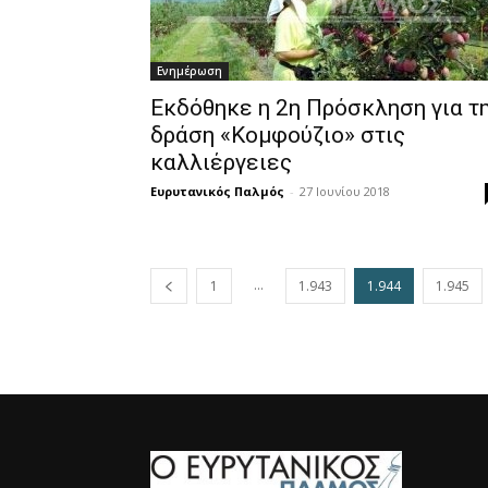
Ενημέρωση
Εκδόθηκε η 2η Πρόσκληση για τ
δράση «Κομφούζιο» στις
καλλιέργειες
Ευρυτανικός Παλμός
-
27 Ιουνίου 2018
...
1
1.943
1.944
1.945