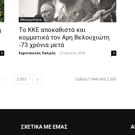
Επικαιρότητα
η
Το ΚΚΕ αποκαθιστά και
κομματικά τον Αρη Βελουχιώτη
-73 χρόνια μετά
Ευρυτανικός Παλμός
-
27 Ιουνίου 2018
0
0
...
2.033
Σελίδα 1.944 από 2.033
ΣΧΕΤΙΚΑ ΜΕ ΕΜΑΣ
Α