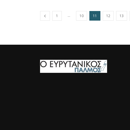
...
1
10
11
12
13