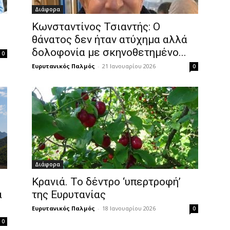
Διάφορα
Κωνσταντίνος Τσιαντής: Ο
θάνατος δεν ήταν ατύχημα αλλά
δολοφονία με σκηνοθετημένο...
0
Ευρυτανικός Παλμός
-
21 Ιανουαρίου 2026
0
Διάφορα
Κρανιά. Το δέντρο ‘υπερτροφή’
α
της Ευρυτανίας
Ευρυτανικός Παλμός
-
18 Ιανουαρίου 2026
0
0