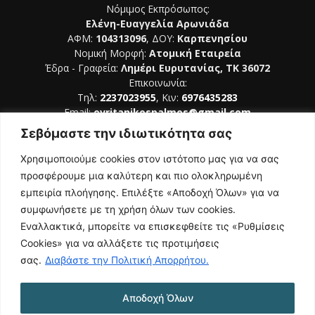
Νόμιμος Εκπρόσωπος:
Ελένη-Ευαγγελία Αρωνιάδα
ΑΦΜ:
104313096
, ΔΟΥ:
Καρπενησίου
Νομική Μορφή:
Ατομική Εταιρεία
Έδρα - Γραφεία:
Λημέρι Ευρυτανίας, ΤΚ 36072
Επικοινωνία:
Τηλ:
2237023955
, Κιν:
6976435283
Email:
evritanikospalmos@gmail.com
Σεβόμαστε την ιδιωτικότητα σας
Αριθμός Πιστοποίησης Μ.Η.Τ. 242044
Χρησιμοποιούμε cookies στον ιστότοπο μας για να σας
προσφέρουμε μια καλύτερη και πιο ολοκληρωμένη
εμπειρία πλοήγησης. Επιλέξτε «Αποδοχή Όλων» για να
συμφωνήσετε με τη χρήση όλων των cookies.
ΑΚΟΛΟΥΘΗΣΕ ΜΑΣ
Εναλλακτικά, μπορείτε να επισκεφθείτε τις «Ρυθμίσεις
Cookies» για να αλλάξετε τις προτιμήσεις
σας.
Διαβάστε την Πολιτική Απορρήτου.
Αποδοχή Όλων
NAMASTE
Όροι Χρήσης
Πολιτική Απορρήτου