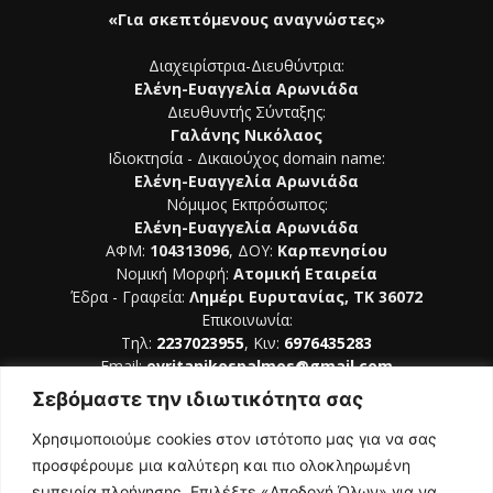
«Για σκεπτόμενους αναγνώστες»
Διαχειρίστρια-Διευθύντρια:
Ελένη-Ευαγγελία Αρωνιάδα
Διευθυντής Σύνταξης:
Γαλάνης Νικόλαος
Ιδιοκτησία - Δικαιούχος domain name:
Ελένη-Ευαγγελία Αρωνιάδα
Νόμιμος Εκπρόσωπος:
Ελένη-Ευαγγελία Αρωνιάδα
ΑΦΜ:
104313096
, ΔΟΥ:
Καρπενησίου
Νομική Μορφή:
Ατομική Εταιρεία
Έδρα - Γραφεία:
Λημέρι Ευρυτανίας, ΤΚ 36072
Επικοινωνία:
Τηλ:
2237023955
, Κιν:
6976435283
Email:
evritanikospalmos@gmail.com
Σεβόμαστε την ιδιωτικότητα σας
Αριθμός Πιστοποίησης Μ.Η.Τ. 242044
Χρησιμοποιούμε cookies στον ιστότοπο μας για να σας
προσφέρουμε μια καλύτερη και πιο ολοκληρωμένη
εμπειρία πλοήγησης. Επιλέξτε «Αποδοχή Όλων» για να