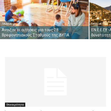
ΠΑΙΔΕΊΑ
ΠΑΙΔΕΊΑ
Άνοιξαν οι αιτήσεις για τους 28
ΕΝ.Ε.Ε.ΓΥ.
Βρεφονηπιακούς Σταθμούς της ΔΥΠΑ
δυνατότητ
Επικαιρότητα