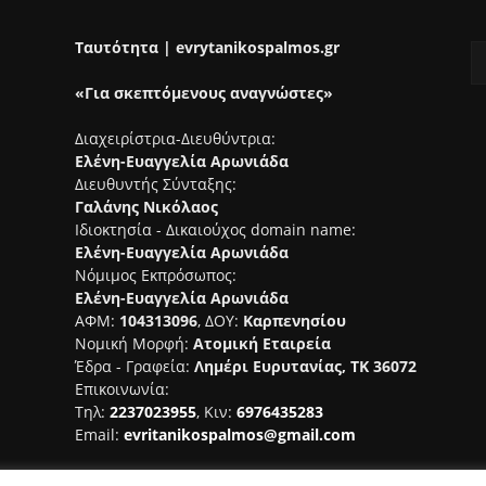
Ταυτότητα | evrytanikospalmos.gr
«Για σκεπτόμενους αναγνώστες»
Διαχειρίστρια-Διευθύντρια:
Ελένη-Ευαγγελία Αρωνιάδα
Διευθυντής Σύνταξης:
Γαλάνης Νικόλαος
Ιδιοκτησία - Δικαιούχος domain name:
Ελένη-Ευαγγελία Αρωνιάδα
Νόμιμος Εκπρόσωπος:
Ελένη-Ευαγγελία Αρωνιάδα
ΑΦΜ:
104313096
, ΔΟΥ:
Καρπενησίου
Νομική Μορφή:
Ατομική Εταιρεία
Έδρα - Γραφεία:
Λημέρι Ευρυτανίας, ΤΚ 36072
Επικοινωνία:
Τηλ:
2237023955
, Κιν:
6976435283
Email:
evritanikospalmos@gmail.com
Αριθμός Πιστοποίησης Μ.Η.Τ.