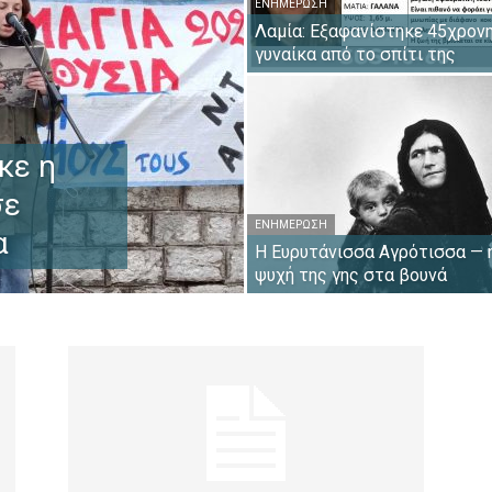
ΕΝΗΜΈΡΩΣΗ
Λαμία: Εξαφανίστηκε 45χρον
γυναίκα από το σπίτι της
κε η
σε
ΕΝΗΜΈΡΩΣΗ
α
Η Ευρυτάνισσα Αγρότισσα — 
ψυχή της γης στα βουνά