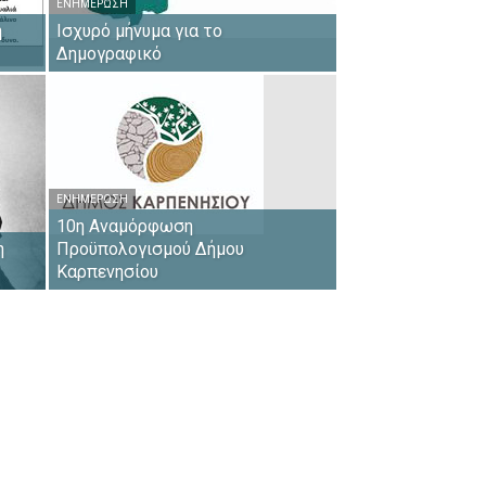
ΕΝΗΜΈΡΩΣΗ
η
Ισχυρό μήνυμα για το
Δημογραφικό
ΕΝΗΜΈΡΩΣΗ
10η Αναμόρφωση
η
Προϋπολογισμού Δήμου
Καρπενησίου