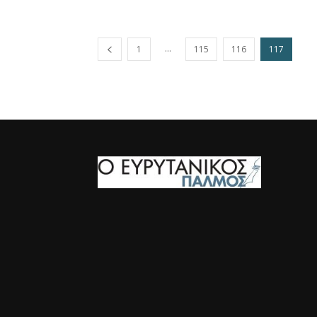
...
1
115
116
117