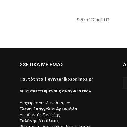
Σελίδα 117 από 117
ΣΧΕΤΙΚΑ ΜΕ ΕΜΑΣ
Α
Ταυτότητα | evrytanikospalmos.gr
«Για σκεπτόμενους αναγνώστες»
Διαχειρίστρια-Διευθύντρια:
Ελένη-Ευαγγελία Αρωνιάδα
Διευθυντής Σύνταξης:
Γαλάνης Νικόλαος
Ιδιοκτησία - Δικαιούχος domain name: