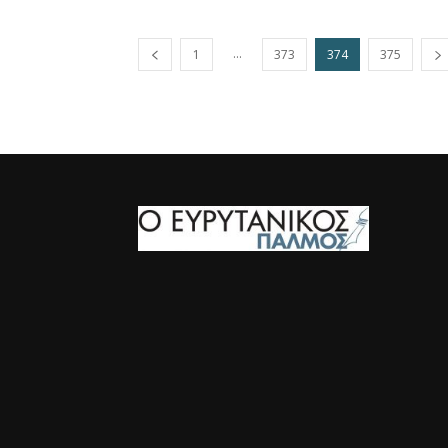
...
1
373
374
375