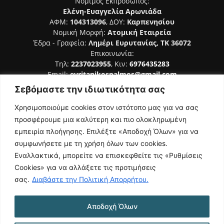
Νόμιμος Εκπρόσωπος:
Ελένη-Ευαγγελία Αρωνιάδα
ΑΦΜ:
104313096
, ΔΟΥ:
Καρπενησίου
Νομική Μορφή:
Ατομική Εταιρεία
Έδρα - Γραφεία:
Λημέρι Ευρυτανίας, ΤΚ 36072
Επικοινωνία:
Τηλ:
2237023955
, Κιν:
6976435283
Email:
evritanikospalmos@gmail.com
Σεβόμαστε την ιδιωτικότητα σας
Αριθμός Πιστοποίησης Μ.Η.Τ. 242044
Χρησιμοποιούμε cookies στον ιστότοπο μας για να σας
προσφέρουμε μια καλύτερη και πιο ολοκληρωμένη
εμπειρία πλοήγησης. Επιλέξτε «Αποδοχή Όλων» για να
συμφωνήσετε με τη χρήση όλων των cookies.
ΑΚΟΛΟΥΘΗΣΕ ΜΑΣ
Εναλλακτικά, μπορείτε να επισκεφθείτε τις «Ρυθμίσεις
Cookies» για να αλλάξετε τις προτιμήσεις
σας.
Διαβάστε την Πολιτική Απορρήτου.
Αποδοχή Όλων
NAMASTE
Όροι Χρήσης
Πολιτική Απορρήτου
Κατασκευή Ιστοσελίδας | Κοκοτίνης Δημήτριος