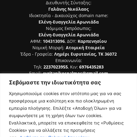
Διευθυντής Σύνταξης:
Γαλάνης Νικόλαος
Ιδιοκτησία - Δικαιούχος domain name:
Ελένη-Ευαγγελία Αρωνιάδα
Νόμιμος Εκπρόσωπος:
Ελένη-Ευαγγελία Αρωνιάδα
ΑΦΜ:
104313096
, ΔΟΥ:
Καρπενησίου
Νομική Μορφή:
Ατομική Εταιρεία
Έδρα - Γραφεία:
Λημέρι Ευρυτανίας, ΤΚ 36072
Επικοινωνία:
Τηλ:
2237023955
, Κιν:
6976435283
Email:
evritanikospalmos@gmail.com
Σεβόμαστε την ιδιωτικότητα σας
Αριθμός Πιστοποίησης Μ.Η.Τ. 242044
Χρησιμοποιούμε cookies στον ιστότοπο μας για να σας
προσφέρουμε μια καλύτερη και πιο ολοκληρωμένη
εμπειρία πλοήγησης. Επιλέξτε «Αποδοχή Όλων» για να
συμφωνήσετε με τη χρήση όλων των cookies.
ΑΚΟΛΟΥΘΗΣΕ ΜΑΣ
Εναλλακτικά, μπορείτε να επισκεφθείτε τις «Ρυθμίσεις
Cookies» για να αλλάξετε τις προτιμήσεις