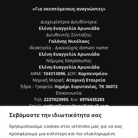
«Για σκεπτόμενους αναγνώστες»
Διαχειρίστρια-Διευθύντρια:
Ελένη-Ευαγγελία Αρωνιάδα
Διευθυντής Σύνταξης:
Γαλάνης Νικόλαος
Ιδιοκτησία - Δικαιούχος domain name:
Ελένη-Ευαγγελία Αρωνιάδα
Νόμιμος Εκπρόσωπος:
Ελένη-Ευαγγελία Αρωνιάδα
ΑΦΜ:
104313096
, ΔΟΥ:
Καρπενησίου
Νομική Μορφή:
Ατομική Εταιρεία
Έδρα - Γραφεία:
Λημέρι Ευρυτανίας, ΤΚ 36072
Επικοινωνία:
Τηλ:
2237023955
, Κιν:
6976435283
Email:
evritanikospalmos@gmail.com
Σεβόμαστε την ιδιωτικότητα σας
Αριθμός Πιστοποίησης Μ.Η.Τ. 242044
Χρησιμοποιούμε cookies στον ιστότοπο μας για να σας
προσφέρουμε μια καλύτερη και πιο ολοκληρωμένη