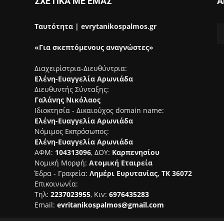
ΣΧΕΤΙΚΑ ΜΕ ΕΜΑΣ
Α
Ταυτότητα | evrytanikospalmos.gr
«Για σκεπτόμενους αναγνώστες»
Διαχειρίστρια-Διευθύντρια:
Ελένη-Ευαγγελία Αρωνιάδα
Διευθυντής Σύνταξης:
Γαλάνης Νικόλαος
Ιδιοκτησία - Δικαιούχος domain name:
Ελένη-Ευαγγελία Αρωνιάδα
Νόμιμος Εκπρόσωπος:
Ελένη-Ευαγγελία Αρωνιάδα
ΑΦΜ:
104313096
, ΔΟΥ:
Καρπενησίου
Νομική Μορφή:
Ατομική Εταιρεία
Έδρα - Γραφεία:
Λημέρι Ευρυτανίας, ΤΚ 36072
Επικοινωνία:
Τηλ:
2237023955
, Κιν:
6976435283
Email:
evritanikospalmos@gmail.com