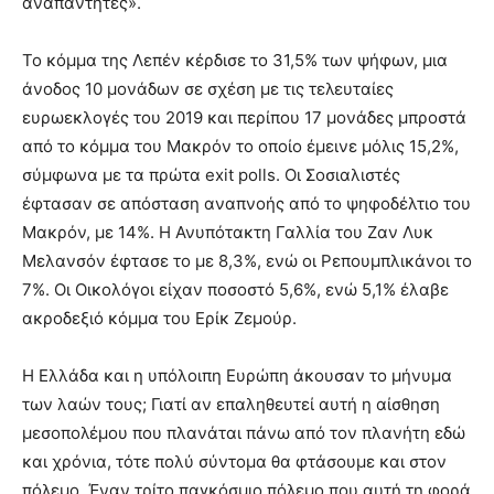
αναπάντητες».
Το κόμμα της Λεπέν κέρδισε το 31,5% των ψήφων, μια
άνοδος 10 μονάδων σε σχέση με τις τελευταίες
ευρωεκλογές του 2019 και περίπου 17 μονάδες μπροστά
από το κόμμα του Μακρόν το οποίο έμεινε μόλις 15,2%,
σύμφωνα με τα πρώτα exit polls. Οι Σοσιαλιστές
έφτασαν σε απόσταση αναπνοής από το ψηφοδέλτιο του
Μακρόν, με 14%. Η Ανυπότακτη Γαλλία του Ζαν Λυκ
Μελανσόν έφτασε το με 8,3%, ενώ οι Ρεπουμπλικάνοι το
7%. Οι Οικολόγοι είχαν ποσοστό 5,6%, ενώ 5,1% έλαβε
ακροδεξιό κόμμα του Ερίκ Ζεμούρ.
Η Ελλάδα και η υπόλοιπη Ευρώπη άκουσαν το μήνυμα
των λαών τους; Γιατί αν επαληθευτεί αυτή η αίσθηση
μεσοπολέμου που πλανάται πάνω από τον πλανήτη εδώ
και χρόνια, τότε πολύ σύντομα θα φτάσουμε και στον
πόλεμο. Έναν τρίτο παγκόσμιο πόλεμο που αυτή τη φορά