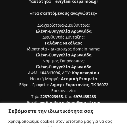
Ταυτότητα | evrytanikospalmos.gr
«Για σκεπτόμενους αναγνώστες»
Διαχειρίστρια-Διευθύντρια:
Ελένη-Ευαγγελία Αρωνιάδα
Διευθυντής Σύνταξης:
Γαλάνης Νικόλαος
Ιδιοκτησία - Δικαιούχος domain name:
Ελένη-Ευαγγελία Αρωνιάδα
Νόμιμος Εκπρόσωπος:
Ελένη-Ευαγγελία Αρωνιάδα
ΑΦΜ:
104313096
, ΔΟΥ:
Καρπενησίου
Νομική Μορφή:
Ατομική Εταιρεία
Έδρα - Γραφεία:
Λημέρι Ευρυτανίας, ΤΚ 36072
Επικοινωνία:
Τηλ:
2237023955
, Κιν:
6976435283
Email:
evritanikospalmos@gmail.com
Σεβόμαστε την ιδιωτικότητα σας
Αριθμός Πιστοποίησης Μ.Η.Τ. 242044
Χρησιμοποιούμε cookies στον ιστότοπο μας για να σας